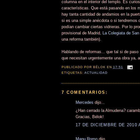
columna en el interior del templo. Es curi
características. Que está pasando en los m
hay tanta cantidad de andamios en la puerta
si es una simple anécdota o si tendremos
podían cambiar ciertas vidrieras. Por lo pr
provisional de Madrid,
La Colegiata de San 
una reforma también).
Hablando de reformas... que tal si de paso
que necesitan urgentemente una obra ya, 
PUBLICADO POR
BÉLOK
EN
17:51
ETIQUETAS:
ACTUALIDAD
7 COMENTARIOS:
Mercedes
dijo...
¿Han cerrado la Almudena? caramba
Gracias, Bélok!
17 DE DICIEMBRE DE 2010 
Manu Romo
dijo...