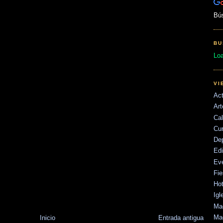
Bú
BU
Lo
VI
Act
Art
Cal
Cu
De
Edi
Ev
Fie
Hot
Igl
Mad
Mad
Inicio
Entrada antigua