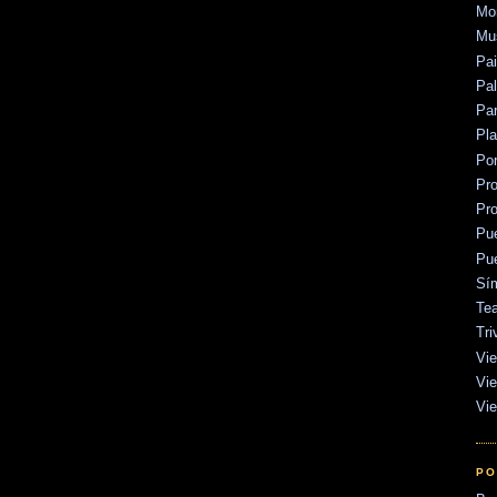
Mo
Mu
Pa
Pal
Par
Pl
Po
Pr
Pr
Pu
Pu
Sí
Tea
Tri
Vie
Vie
Vie
PO