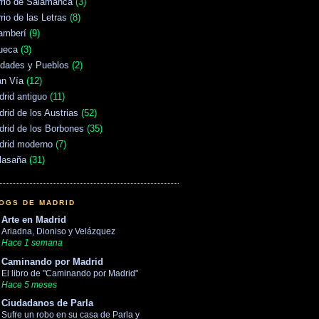
rrio de Salamanca
(3)
rio de las Letras
(8)
amberí
(9)
ueca
(3)
udades y Pueblos
(2)
an Vía
(12)
rid antiguo
(11)
rid de los Austrias
(52)
rid de los Borbones
(35)
drid moderno
(7)
lasaña
(31)
OGS DE MADRID
Arte en Madrid
Ariadna, Dioniso y Velázquez
Hace 1 semana
Caminando por Madrid
El libro de "Caminando por Madrid"
Hace 5 meses
Ciudadanos de Parla
Sufre un robo en su casa de Parla y