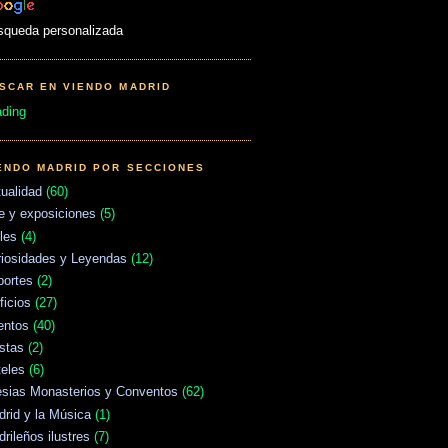
squeda personalizada
SCAR EN VIENDO MADRID
ading
ENDO MADRID POR SECCIONES
ualidad
(60)
e y exposiciones
(5)
les
(4)
riosidades y Leyendas
(12)
portes
(2)
ficios
(27)
entos
(40)
stas
(2)
eles
(6)
esias Monasterios y Conventos
(62)
rid y la Música
(1)
rileños ilustres
(7)