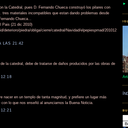
on la Catedral, pues D. Fernando Chueca construyó los pilares con
... tres materiales incompatibles que estan dando problemas desde
 Fernando Chueca...
IG
l Pais (21 dic 2010)
id/deterioro/piedra/obliga/cierre/catedral/Navidad/elpepiespmad/201012
A LAS 21:42
de la catedral, debe de tratarse de daños producidos por las obras de
12:18
Art
ÍN
e nacer en un templo de tanta magnitud, y prefiere un lugar más
e con lo que nos enseñó al anunciarnos la Buena Noticia.
12:21
BU