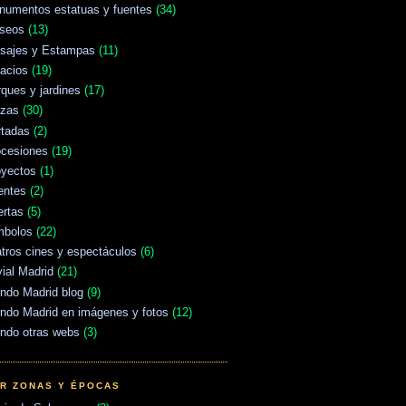
numentos estatuas y fuentes
(34)
seos
(13)
isajes y Estampas
(11)
acios
(19)
ques y jardines
(17)
azas
(30)
rtadas
(2)
ocesiones
(19)
oyectos
(1)
entes
(2)
ertas
(5)
mbolos
(22)
tros cines y espectáculos
(6)
vial Madrid
(21)
ndo Madrid blog
(9)
ndo Madrid en imágenes y fotos
(12)
ndo otras webs
(3)
R ZONAS Y ÉPOCAS