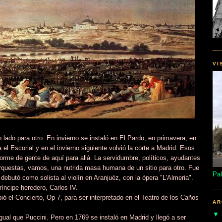
VI
n lado para otro. En invierno se instaló en El Pardo, en primavera, en
 el Escorial y en el invierno siguiente volvió la corte a Madrid. Esos
rme de gente de aquí para allá. La servidumbre, políticos, ayudantes
rquestas, vamos, una nutrida masa humana de un sitio para otro. Fue
Pal
debutó como solista al violín en Aranjuéz, con la ópera "L'Almeria".
príncipe heredero, Carlos IV.
ó el Concierto, Op 7, para ser interpretado en el Teatro de los Caños
AR
 igual que Puccini. Pero en 1769 se instaló en Madrid y llegó a ser