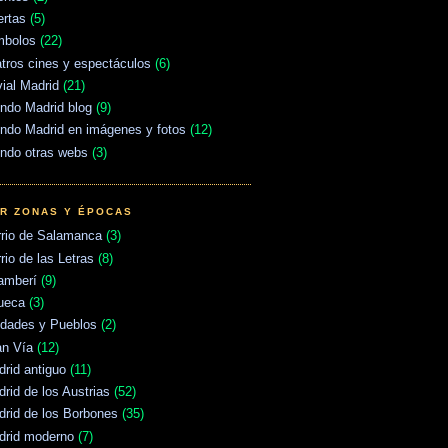
ertas
(5)
mbolos
(22)
tros cines y espectáculos
(6)
vial Madrid
(21)
ndo Madrid blog
(9)
ndo Madrid en imágenes y fotos
(12)
ndo otras webs
(3)
R ZONAS Y ÉPOCAS
rrio de Salamanca
(3)
rio de las Letras
(8)
amberí
(9)
ueca
(3)
udades y Pueblos
(2)
an Vía
(12)
rid antiguo
(11)
rid de los Austrias
(52)
rid de los Borbones
(35)
drid moderno
(7)