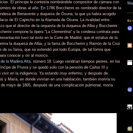
vicios. El príncipe le contesta nombrándole compositor de cámara con
Ma
número de obras al año. En 1786 Boccherini es nombrado director de la
condesa de Benavente y duquesa de Osuna, la que ya había acogido
acio de El Capricho en la Alameda de Osuna. La rivalidad entre
BL
o que el director de la orquesta de la duquesa de Alba y Boccherini
cherini compone la ópera "La Clementina" y la condesa contrata para
resentación tuvo tal éxito en la Corte de Madrid, que el estatus de la
rima la duquesa de Alba, y la fama de Boccherini y Ramón de la Cruz
de de su fama, que se extendió por todo Europa, de tal forma que
ara conocer y oír al músico.
 de la Madera Alta
, número 18. Luego vendrían tiempos peores, en los
ríncipe de Prusia y se quedó solo con la pensión de Carlos III y
i vivir en la indigencia. Ya estando muy enfermo, y después de
ús y María, en donde vivirían en una habitación, también moriría su
28 de mayo de 1805, después de una complicación pulmonar, moría