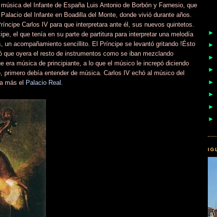
de música del Infante de España Luis Antonio de Borbón y Farnesio, que
l Palacio del Infante en Boadilla del Monte, donde vivió durante años.
Príncipe Carlos IV para que interpretara ante él, sus nuevos quintetos.
ncipe, el que tenía en su parte de partitura para interpretar una melodía
s, un acompañamiento sencillito. El Príncipe se levantó gritando !Ésto
tó que oyera el resto de instrumentos como se iban mezclando
ue era música de principiante, a lo que el músico le increpó diciendo
o, primero debía entender de música. Carlos IV echó al músico del
ca más el
Palacio Real
.
IG