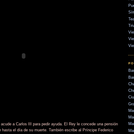
Pu
Sí
Tea
Tri
Vie
Vie
Vie
PO
Ba
Bar
Ch
Ch
Ci
Gr
Mad
Mad
Mad
acude a Carlos III para pedir ayuda. El Rey le concede una pensión
 hasta el día de su muerte. También escribe al Príncipe Federico
Ma