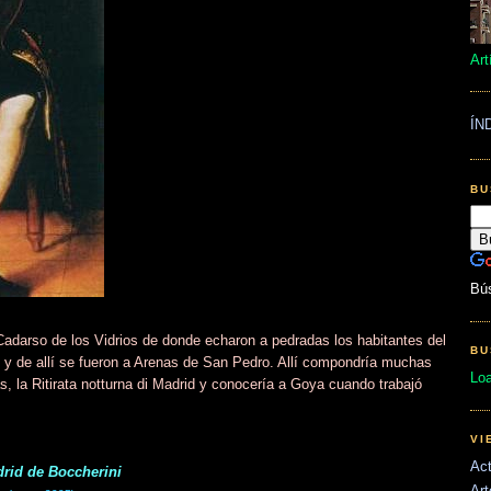
Art
ÍN
BU
Bú
Cadarso de los Vidrios de donde echaron a pedradas los habitantes del
BU
on y de allí se fueron a Arenas de San Pedro. Allí compondría muchas
Lo
, la Ritirata notturna di Madrid y conocería a Goya cuando trabajó
VI
Act
adrid de Boccherini
Art