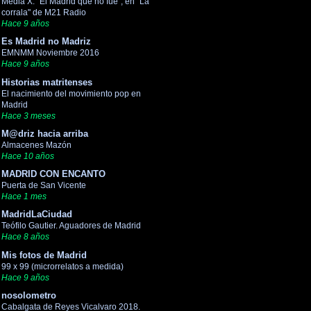
Media X. "El Madrid que no fue", en "La
corrala" de M21 Radio
Hace 9 años
Es Madrid no Madriz
EMNMM Noviembre 2016
Hace 9 años
Historias matritenses
El nacimiento del movimiento pop en
Madrid
Hace 3 meses
M@driz hacia arriba
Almacenes Mazón
Hace 10 años
MADRID CON ENCANTO
Puerta de San Vicente
Hace 1 mes
MadridLaCiudad
Teófilo Gautier. Aguadores de Madrid
Hace 8 años
Mis fotos de Madrid
99 x 99 (microrrelatos a medida)
Hace 9 años
nosolometro
Cabalgata de Reyes Vicalvaro 2018.