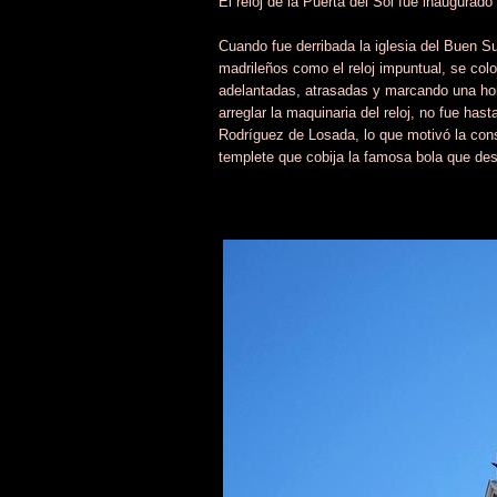
El reloj de la Puerta del Sol fue inaugurado
Cuando fue derribada la iglesia del Buen 
madrileños como el reloj impuntual, se col
adelantadas, atrasadas y marcando una hora
arreglar la maquinaria del reloj, no fue has
Rodríguez de Losada, lo que motivó la cons
templete que cobija la famosa bola que de