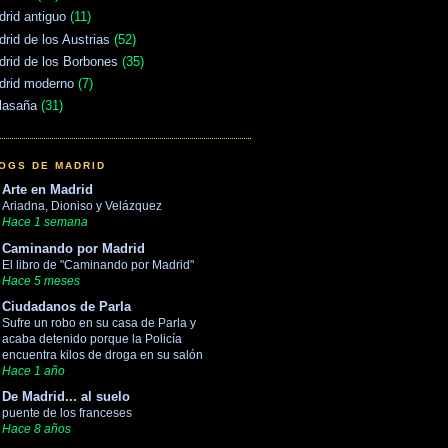
rid antiguo
(11)
rid de los Austrias
(52)
rid de los Borbones
(35)
drid moderno
(7)
lasaña
(31)
OGS DE MADRID
Arte en Madrid
Ariadna, Dioniso y Velázquez
Hace 1 semana
Caminando por Madrid
El libro de "Caminando por Madrid"
Hace 5 meses
Ciudadanos de Parla
Sufre un robo en su casa de Parla y
acaba detenido porque la Policía
encuentra kilos de droga en su salón
Hace 1 año
De Madrid... al suelo
puente de los franceses
Hace 8 años