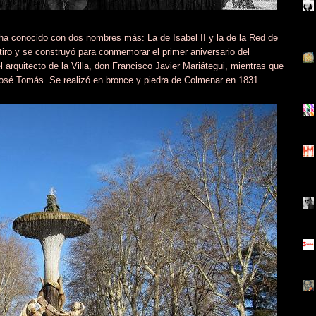
 ha conocido con dos nombres más: La de Isabel II y la de la Red de
tiro y se construyó para conmemorar el primer aniversario del
l arquitecto de la Villa, don Francisco Javier Mariátegui, mientras que
José Tomás. Se realizó en bronce y piedra de Colmenar en 1831.