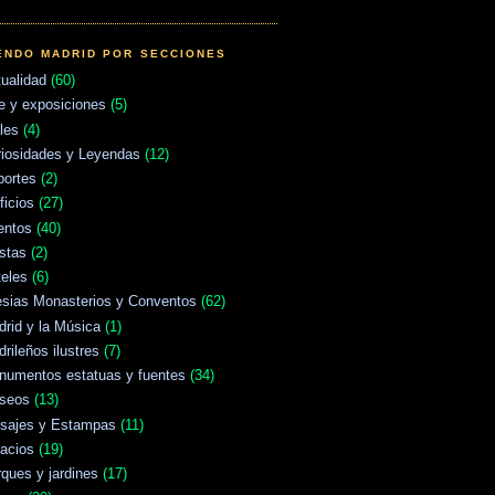
ENDO MADRID POR SECCIONES
ualidad
(60)
e y exposiciones
(5)
les
(4)
riosidades y Leyendas
(12)
portes
(2)
ficios
(27)
entos
(40)
stas
(2)
eles
(6)
esias Monasterios y Conventos
(62)
rid y la Música
(1)
rileños ilustres
(7)
numentos estatuas y fuentes
(34)
seos
(13)
isajes y Estampas
(11)
acios
(19)
ques y jardines
(17)