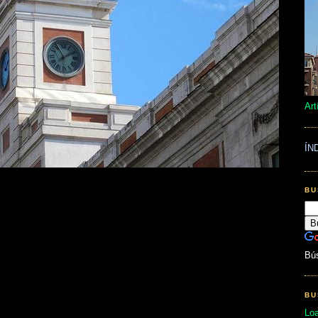
Art
ÍN
BU
Bú
BU
Lo