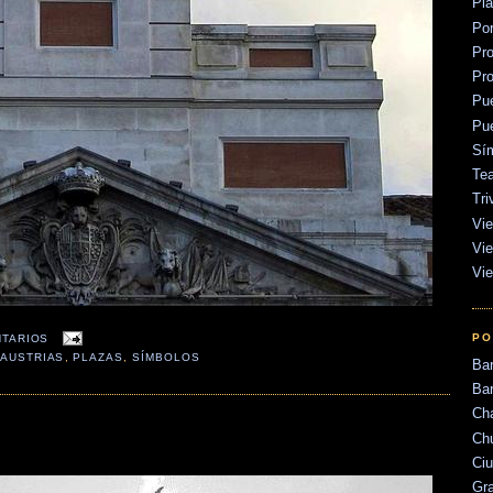
Pl
Po
Pr
Pr
Pu
Pu
Sí
Tea
Tri
Vie
Vie
Vie
PO
NTARIOS
 AUSTRIAS
,
PLAZAS
,
SÍMBOLOS
Ba
Bar
Ch
Ch
Ci
Gr