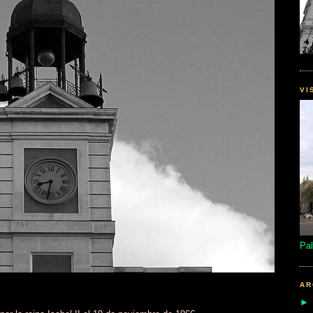
VI
Pal
AR