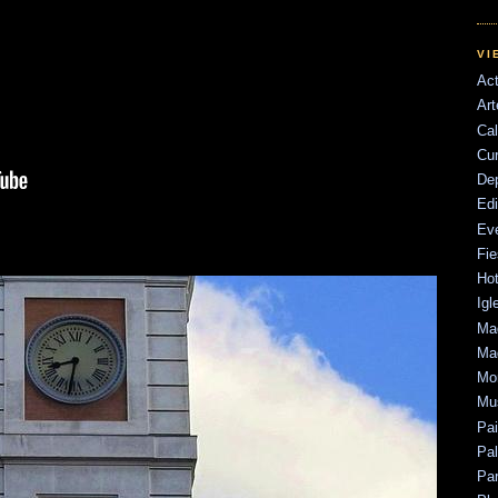
VI
Act
Art
Cal
Cu
De
Edi
Ev
Fie
Hot
Igl
Mad
Mad
Mo
Mu
Pa
Pal
Par