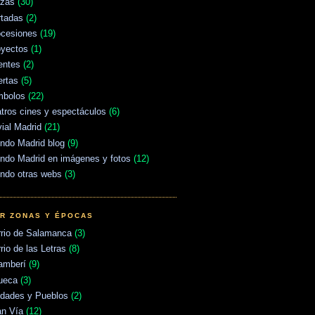
azas
(30)
rtadas
(2)
ocesiones
(19)
oyectos
(1)
entes
(2)
ertas
(5)
mbolos
(22)
tros cines y espectáculos
(6)
vial Madrid
(21)
ndo Madrid blog
(9)
ndo Madrid en imágenes y fotos
(12)
ndo otras webs
(3)
R ZONAS Y ÉPOCAS
rrio de Salamanca
(3)
rio de las Letras
(8)
amberí
(9)
ueca
(3)
udades y Pueblos
(2)
an Vía
(12)