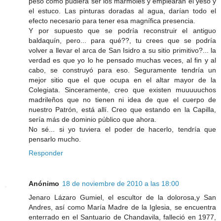
peso como pudiera ser los mármoles y emplearan el yeso y
el estuco. Las pinturas doradas al agua, darían todo el
efecto necesario para tener esa magnífica presencia.
Y por supuesto que se podría reconstruir el antiguo
baldaquín, pero... para qué??, tu crees que se podría
volver a llevar el arca de San Isidro a su sitio primitivo?... la
verdad es que yo lo he pensado muchas veces, al fin y al
cabo, se construyó para eso. Seguramente tendría un
mejor sitio que el que ocupa en el altar mayor de la
Colegiata. Sinceramente, creo que existen muuuuuchos
madrileños que no tienen ni idea de que el cuerpo de
nuestro Patrón, está allí. Creo que estando en la Capilla,
sería más de dominio público que ahora.
No sé... si yo tuviera el poder de hacerlo, tendría que
pensarlo mucho.
Responder
Anónimo
18 de noviembre de 2010 a las 18:00
Jenaro Lázaro Gumiel, el escultor de la dolorosa,y San
Andres, así como María Madre de la Iglesia, se encuentra
enterrado en el Santuario de Chandavila, falleció en 1977,