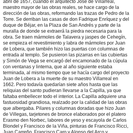
abril de 1657, cuando el arquitecto José de Villarreal,
maestro mayor de las obras reales, se hace cargo de la
dirección de las obras, reformando las trazas de Pedro de la
Torre. Se derriban las casas de don Fadrique Enríquez y del
duque de Béjar, en la Plaza de San Andrés y parte de la
muralla de donde se extraerá la piedra necesaria para la
obra. Se traen mármoles de Talavera y jaspes de Cehegín,
se empieza el revestimiento y labra de mármoles por Juan
de Lobera, que también hizo las puertas con columnas de
entrada al templo. Se pusieron las pizarras en las cubiertas
y Simón de Vega se encargó del encamonado de la cúpula
con ventanas y linterna, que al año siguiente estaba
terminada, al mismo tiempo que se hacía cargo del proyecto
Juan de Lobera a la muerte de su maestro Villarreal en
1662. Pero todavía quedarían siete años hasta que las
reliquias del santo pudieran llevarse a la Capilla, ya que
faltaba embellecer todo el interior. La Capilla adquiere una
fastuosidad grandiosa, realzado por la calidad de las obras
que albergaba. Pilares y columnas doradas que hizo Juan
de Villegas, tarjetones de bronce elaborados por el platero
Erasmo den Norbec, labores de yeso y escayola de Carlos
Blondel y Francisco de la Viña, pinturas de Francisco Ricci,
Juan Carreño, Francisco Caro y Alonso del Arco y