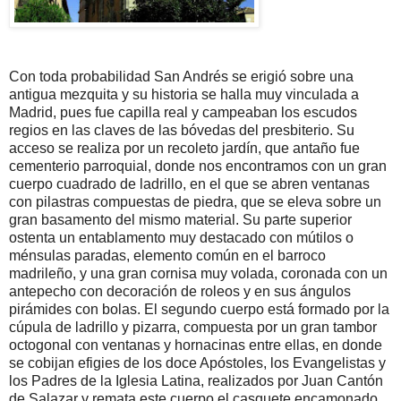
Con toda probabilidad San Andrés se erigió sobre una
antigua mezquita y su historia se halla muy vinculada a
Madrid, pues fue capilla real y campeaban los escudos
regios en las claves de las bóvedas del presbiterio. Su
acceso se realiza por un recoleto jardín, que antaño fue
cementerio parroquial, donde nos encontramos con un gran
cuerpo cuadrado de ladrillo, en el que se abren ventanas
con pilastras compuestas de piedra, que se eleva sobre un
gran basamento del mismo material. Su parte superior
ostenta un entablamento muy destacado con mútilos o
ménsulas paradas, elemento común en el barroco
madrileño, y una gran cornisa muy volada, coronada con un
antepecho con decoración de roleos y en sus ángulos
pirámides con bolas. El segundo cuerpo está formado por la
cúpula de ladrillo y pizarra, compuesta por un gran tambor
octogonal con ventanas y hornacinas entre ellas, en donde
se cobijan efigies de los doce Apóstoles, los Evangelistas y
los Padres de la Iglesia Latina, realizados por Juan Cantón
de Salazar y remata este cuerpo el casquete encamonado