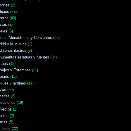
portes
(2)
ficios
(27)
entos
(40)
stas
(2)
eles
(6)
esias Monasterios y Conventos
(62)
rid y la Música
(1)
rileños ilustres
(7)
numentos estatuas y fuentes
(34)
seos
(13)
isajes y Estampas
(11)
acios
(19)
ques y jardines
(17)
azas
(30)
rtadas
(2)
ocesiones
(19)
oyectos
(1)
entes
(2)
ertas
(5)
mbolos
(22)