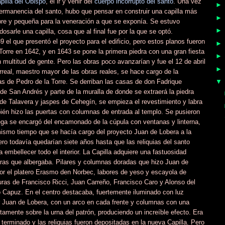
pilla del Obispo
, el ir y venir del
cuerpo incorrupto del santo
. Una vez
ermanencia del santo, hubo que pensar en construir una capilla más
bre y pequeña para la veneración a que se exponía. Se estuvo
sarle una capilla, cosa que al final fue por la que se optó.
l que presentó el proyecto para el edificio, pero estos planos fueron
Torre en 1642, y en 1643 se pone la primera piedra con una gran fiesta
ultitud de gente. Pero las obras poco avanzarían y fue el 12 de abril
rreal, maestro mayor de las obras reales, se hace cargo de la
zas de Pedro de la Torre. Se derriban las casas de don Fadrique
 de San Andrés y parte de la muralla de donde se extraerá la piedra
de Talavera y jaspes de Cehegín, se empieza el revestimiento y labra
én hizo las puertas con columnas de entrada al templo. Se pusieron
ega se encargó del encamonado de la cúpula con ventanas y linterna,
mismo tiempo que se hacía cargo del proyecto Juan de Lobera a la
ro todavía quedarían siete años hasta que las reliquias del santo
ba embellecer todo el interior. La Capilla adquiere una fastuosidad
obras que albergaba. Pilares y columnas doradas que hizo Juan de
por el platero Erasmo den Norbec, labores de yeso y escayola de
turas de Francisco Ricci, Juan Carreño, Francisco Caro y Alonso del
Capuz. En el centro destacaba, fuertemente iluminado con luz
por Juan de Lobera, con un arco en cada frente y columnas con una
ctamente sobre la urna del patrón, produciendo un increíble efecto. Era
erminado y las reliquias fueron depositadas en la nueva Capilla. Pero