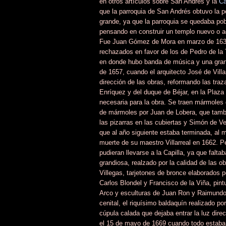
en otros artículos sobre San Andrés y la
Ca
que la parroquia de San Andrés obtuvo la p
grande, ya que la parroquia se quedaba po
pensando en construir un templo nuevo o ado
Fue Juan Gómez de Mora en marzo de 1639 e
rechazados en favor de los de Pedro de la 
en donde hubo banda de música y una gran m
de 1657, cuando el arquitecto José de Villa
dirección de las obras, reformando las tra
Enríquez y del duque de Béjar, en la Plaza
necesaria para la obra. Se traen mármoles 
de mármoles por Juan de Lobera, que tambi
las pizarras en las cubiertas y Simón de V
que al año siguiente estaba terminada, al 
muerte de su maestro Villarreal en 1662. Pe
pudieran llevarse a la Capilla, ya que falta
grandiosa, realzado por la calidad de las 
Villegas, tarjetones de bronce elaborados 
Carlos Blondel y Francisco de la Viña, pin
Arco y esculturas de Juan Ron y Raimundo 
cenital, el riquísimo baldaquín realizado 
cúpula calada que dejaba entrar la luz dire
el 15 de mayo de 1669 cuando todo estaba t