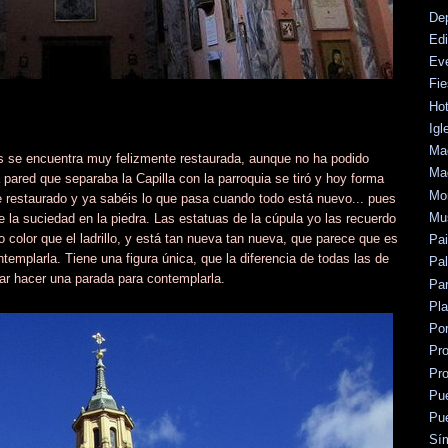
De
Edi
Ev
Fie
Hot
Igl
Mad
és se encuentra muy felizmente restaurada, aunque no ha podido
Mad
 pared que separaba la Capilla con la parroquia se tiró y hoy forma
Mo
te restaurado y ya sabéis lo que pasa cuando todo está nuevo... pues
Mu
de la suciedad en la piedra. Las estatuas de la cúpula yo las recuerdo
 color que el ladrillo, y está tan nueva tan nueva, que parece que es
Pa
ntemplarla. Tiene una figura única, que la diferencia de todas las de
Pal
tar hacer una parada para contemplarla.
Par
Pl
Po
Pr
Pr
Pu
Pu
Sí