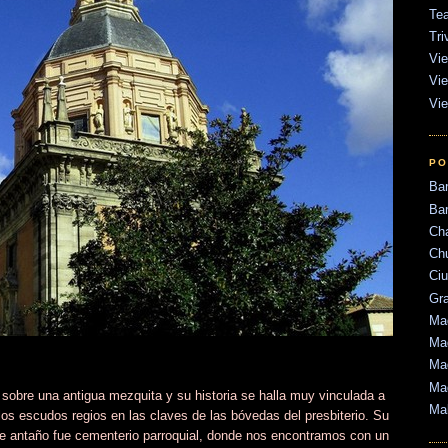
Tea
Tri
Vie
Vie
Vie
PO
Ba
Bar
Ch
Ch
Ci
Gr
Mad
Mad
Mad
Ma
 sobre una antigua mezquita y su historia se halla muy vinculada a
Ma
los escudos regios en las claves de las bóvedas del presbiterio. Su
que antaño fue cementerio parroquial, donde nos encontramos con un