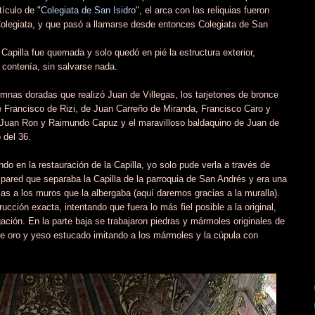
ículo de "
Colegiata de San Isidro
", el arca con las reliquias fueron
Colegiata, y que pasó a llamarse desde entonces Colegiata de San
Capilla fue quemada y solo quedó en pié la estructura exterior,
e contenía, sin salvarse nada.
umnas doradas que realizó Juan de Villegas, los tarjetones de bronce
e Francisco de Rizi, de Juan Carreño de Miranda, Francisco Caro y
r Juan Ron y Raimundo Capuz y el maravilloso baldaquino de Juan de
 del 36.
o en la restauración de la Capilla, yo solo pude verla a través de
pared que separaba la Capilla de la parroquia de San Andrés y era una
ias a los muros que la albergaba (aquí daremos gracias a la muralla).
cción exacta, intentando que fuera lo más fiel posible a la original,
ación. En la parte baja se trabajaron piedras y mármoles originales de
de oro y yeso estucado imitando a los mármoles y la cúpula con