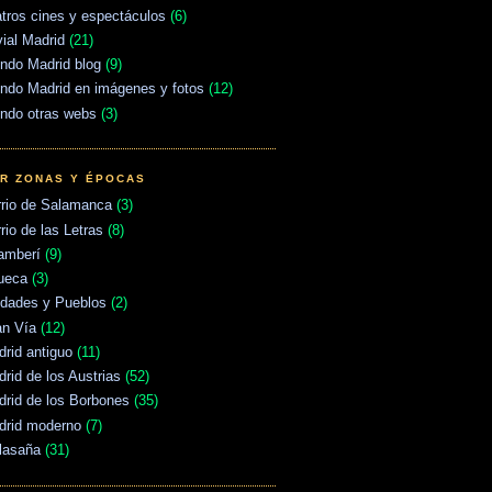
tros cines y espectáculos
(6)
vial Madrid
(21)
ndo Madrid blog
(9)
ndo Madrid en imágenes y fotos
(12)
ndo otras webs
(3)
R ZONAS Y ÉPOCAS
rrio de Salamanca
(3)
rio de las Letras
(8)
amberí
(9)
ueca
(3)
udades y Pueblos
(2)
an Vía
(12)
rid antiguo
(11)
rid de los Austrias
(52)
rid de los Borbones
(35)
drid moderno
(7)
lasaña
(31)