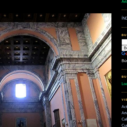
Art
ÍN
BU
Bú
BU
Lo
VI
Act
Art
Cal
Cu