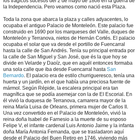
los trágicos sucesos del 2 de mayo de 1808 en la guerra de
la Independencia. Pero veamos como nació esta Plaza.
Toda la zona que abarca la plaza y calles adyacentes, lo
ocupaba el antiguo Palacio de Monteleón. Este palacio fue
construido en 1690 por los marqueses del Valle, duques de
Monteleón y Terranova, nietos de Hernán Cortés. El palacio
ocupaba el solar que va desde el portillo de Fuencarral
hasta la calle de San Andrés. Tenía su principal entrada por
la calle de San Miguel y San José, que és la que hoy se
divide en Velarde y Daoíz, que en aquél entonces formaba
una sola calle que iba desde Fuencarral hasta
San
Bernardo
. El palacio era de estilo churrigueresco, tenía una
huerta y un jardín, en el que había una preciosa fuente de
mármol. Según Répide, la escalera principal era tan
magnífica que se podía asemejar con la de El Escorial. En
él vivió la duquesa de Terranova, camarera mayor de la
reina María Luisa de Orleans, primera mujer de Carlos II.
Una vez convertido en el Palacio de Monteleón, vivió la
reina doña Isabel de Farnesio a la muerte de su esposo
Felipe V, el infante cardenal Luis Antonio Jaime y la infanta
doña María Antonia Fernanda, que se trasladaron aquí
desde el Palacio del Buen Retiro en 1746, viviendo más