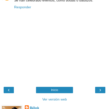
Se han celebrado eventos, como bodas o bautizos.
Responder
‹
›
Inicio
Ver versión web
Bélok