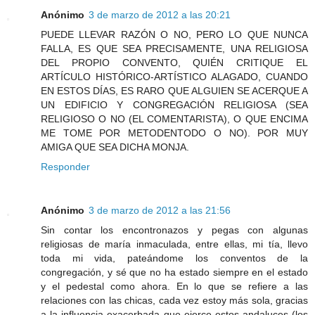
Anónimo
3 de marzo de 2012 a las 20:21
PUEDE LLEVAR RAZÓN O NO, PERO LO QUE NUNCA
FALLA, ES QUE SEA PRECISAMENTE, UNA RELIGIOSA
DEL PROPIO CONVENTO, QUIÉN CRITIQUE EL
ARTÍCULO HISTÓRICO-ARTÍSTICO ALAGADO, CUANDO
EN ESTOS DÍAS, ES RARO QUE ALGUIEN SE ACERQUE A
UN EDIFICIO Y CONGREGACIÓN RELIGIOSA (SEA
RELIGIOSO O NO (EL COMENTARISTA), O QUE ENCIMA
ME TOME POR METODENTODO O NO). POR MUY
AMIGA QUE SEA DICHA MONJA.
Responder
Anónimo
3 de marzo de 2012 a las 21:56
Sin contar los encontronazos y pegas con algunas
religiosas de maría inmaculada, entre ellas, mi tía, llevo
toda mi vida, pateándome los conventos de la
congregación, y sé que no ha estado siempre en el estado
y el pedestal como ahora. En lo que se refiere a las
relaciones con las chicas, cada vez estoy más sola, gracias
a la influencia exacerbada que ejerce estos andaluces (los