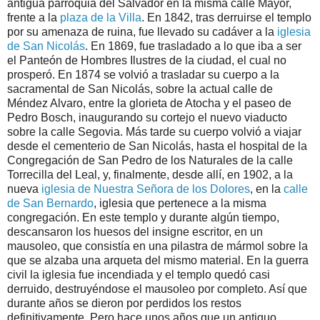
antigua parroquia del Salvador en la misma calle Mayor,
frente a la
plaza de la Villa
. En 1842, tras derruirse el templo
por su amenaza de ruina, fue llevado su cadáver a la
iglesia
de San Nicolás
. En 1869, fue trasladado a lo que iba a ser
el Panteón de Hombres Ilustres de la ciudad, el cual no
prosperó. En 1874 se volvió a trasladar su cuerpo a la
sacramental de San Nicolás, sobre la actual calle de
Méndez Alvaro, entre la glorieta de Atocha y el paseo de
Pedro Bosch, inaugurando su cortejo el nuevo viaducto
sobre la calle Segovia. Más tarde su cuerpo volvió a viajar
desde el cementerio de San Nicolás, hasta el hospital de la
Congregación de San Pedro de los Naturales de la calle
Torrecilla del Leal, y, finalmente, desde allí, en 1902, a la
nueva
iglesia de Nuestra Señora de los Dolores
, en la
calle
de San Bernardo
, iglesia que pertenece a la misma
congregación. En este templo y durante algún tiempo,
descansaron los huesos del insigne escritor, en un
mausoleo, que consistía en una pilastra de mármol sobre la
que se alzaba una arqueta del mismo material. En la guerra
civil la iglesia fue incendiada y el templo quedó casi
derruido, destruyéndose el mausoleo por completo. Así que
durante años se dieron por perdidos los restos
definitivamente. Pero hace unos años que un antiguo