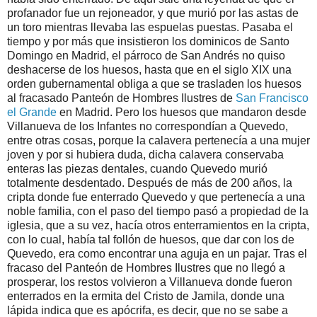
profanador fue un rejoneador, y que murió por las astas de
un toro mientras llevaba las espuelas puestas. Pasaba el
tiempo y por más que insistieron los dominicos de Santo
Domingo en Madrid, el párroco de San Andrés no quiso
deshacerse de los huesos, hasta que en el siglo XIX una
orden gubernamental obliga a que se trasladen los huesos
al fracasado Panteón de Hombres Ilustres de
San Francisco
el Grande
en Madrid. Pero los huesos que mandaron desde
Villanueva de los Infantes no correspondían a Quevedo,
entre otras cosas, porque la calavera pertenecía a una mujer
joven y por si hubiera duda, dicha calavera conservaba
enteras las piezas dentales, cuando Quevedo murió
totalmente desdentado. Después de más de 200 años, la
cripta donde fue enterrado Quevedo y que pertenecía a una
noble familia, con el paso del tiempo pasó a propiedad de la
iglesia, que a su vez, hacía otros enterramientos en la cripta,
con lo cual, había tal follón de huesos, que dar con los de
Quevedo, era como encontrar una aguja en un pajar. Tras el
fracaso del Panteón de Hombres Ilustres que no llegó a
prosperar, los restos volvieron a Villanueva donde fueron
enterrados en la ermita del Cristo de Jamila, donde una
lápida indica que es apócrifa, es decir, que no se sabe a