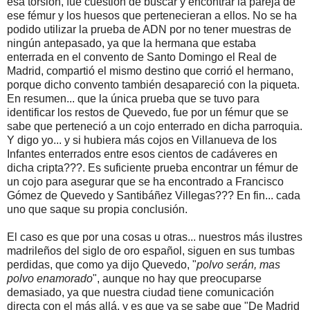
esa torsión, fue cuestión de buscar y encontrar la pareja de
ese fémur y los huesos que pertenecieran a ellos. No se ha
podido utilizar la prueba de ADN por no tener muestras de
ningún antepasado, ya que la hermana que estaba
enterrada en el convento de Santo Domingo el Real de
Madrid, compartió el mismo destino que corrió el hermano,
porque dicho convento también desapareció con la piqueta.
En resumen... que la única prueba que se tuvo para
identificar los restos de Quevedo, fue por un fémur que se
sabe que perteneció a un cojo enterrado en dicha parroquia.
Y digo yo... y si hubiera más cojos en Villanueva de los
Infantes enterrados entre esos cientos de cadáveres en
dicha cripta???. Es suficiente prueba encontrar un fémur de
un cojo para asegurar que se ha encontrado a Francisco
Gómez de Quevedo y Santibáñez Villegas??? En fin... cada
uno que saque su propia conclusión.
El caso es que por una cosas u otras... nuestros más ilustres
madrileños del siglo de oro español, siguen en sus tumbas
perdidas, que como ya dijo Quevedo, "
polvo serán, mas
polvo enamorado
", aunque no hay que preocuparse
demasiado, ya que nuestra ciudad tiene comunicación
directa con el más allá, y es que ya se sabe que "De Madrid