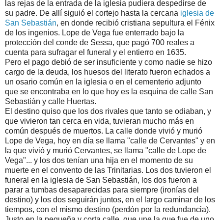
las rejas de la entrada de la iglesia pudiera despedirse de
su padre. De allí siguió el cortejo hasta la cercana
iglesia de
San Sebastián
, en donde recibió cristiana sepultura el Fénix
de los ingenios. Lope de Vega fue enterrado bajo la
protección del conde de Sessa, que pagó 700 reales a
cuenta para sufragar el funeral y el entierro en 1635.
Pero el pago debió de ser insuficiente y como nadie se hizo
cargo de la deuda, los huesos del literato fueron echados a
un osario común en la iglesia o en el cementerio adjunto
que se encontraba en lo que hoy es la esquina de calle San
Sebastián y calle Huertas.
El destino quiso que los dos rivales que tanto se odiaban, y
que vivieron tan cerca en vida, tuvieran mucho más en
común después de muertos. La calle donde vivió y murió
Lope de Vega, hoy en día se llama "calle de Cervantes" y en
la que vivió y murió Cervantes, se llama "calle de Lope de
Vega"... y los dos tenían una hija en el momento de su
muerte en el convento de las Trinitarias. Los dos tuvieron el
funeral en la iglesia de San Sebastián, los dos fueron a
parar a tumbas desaparecidas para siempre (ironías del
destino) y los dos seguirán juntos, en el largo caminar de los
tiempos, con el mismo destino (perdón por la redundancia).
Justo en la pequeña y corta calle, que une la que fue de uno