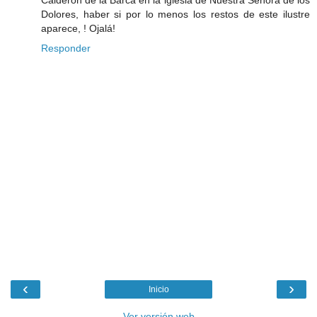
Calderón de la Barca en la iglesia de Nuestra Señora de los
Dolores, haber si por lo menos los restos de este ilustre
aparece, ! Ojalá!
Responder
‹
›
Inicio
Ver versión web