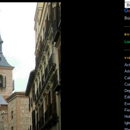
Bú
BU
Lo
VI
Act
Art
Cal
Cu
De
Edi
Ev
Fie
Hot
Igl
Mad