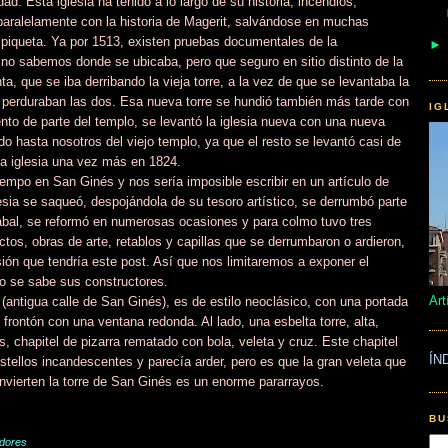
dad. Esta iglesia ha tenido a lo largo de su historia, incendios,
paralelamente con la historia de Magerit, salvándose en muchas
 piqueta. Ya por 1513, existen pruebas documentales de la
 no sabemos donde se ubicaba, pero que seguro en sitio distinto de la
a, que se iba derribando la vieja torre, a la vez de que se levantaba la
, perduraban las dos. Esa nueva torre se hundió también más tarde con
IG
iento de parte del templo, se levantó la iglesia nueva con una nueva
gado hasta nosotros del viejo templo, ya que el resto se levantó casi de
la iglesia una vez más en 1824.
empo en San Ginés y nos sería imposible escribir en un artículo de
lesia se saqueó, despojándola de su tesoro artístico, se derrumbó parte
rabal, se reformó en numerosas ocasiones y para colmo tuvo tres
ctos, obras de arte, retablos y capillas que se derrumbaron o ardieron,
ión que tendría este post. Así que nos limitaremos a exponer el
o se sabe sus constructores.
Art
 (antigua calle de San Ginés), es de estilo neoclásico, con una portada
rontón con una ventana redonda. Al lado, una esbelta torre, alta,
, chapitel de pizarra rematado con bola, veleta y cruz. Este chapitel
ÍN
stellos incandescentes y parecía arder, pero es que la gran veleta que
convierten la torre de San Ginés es un enorme pararrayos.
BU
adores