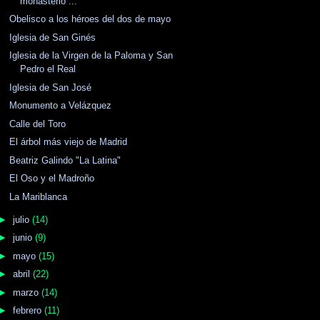
monasterio ...
Obelisco a los héroes del dos de mayo
Iglesia de San Ginés
Iglesia de la Virgen de la Paloma y San
Pedro el Real
Iglesia de San José
Monumento a Velázquez
Calle del Toro
El árbol más viejo de Madrid
Beatriz Galindo "La Latina"
El Oso y el Madroño
La Mariblanca
►
julio
(14)
►
junio
(9)
►
mayo
(15)
►
abril
(22)
►
marzo
(14)
►
febrero
(11)