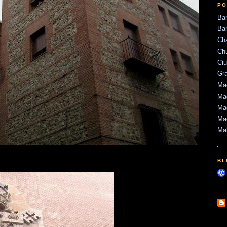
PO
Ba
Bar
Ch
Ch
Ci
Gr
Mad
Mad
Mad
Ma
Ma
BL