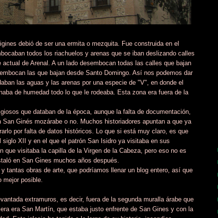
rigines debió de ser una ermita o mezquita. Fue construida en el
bocaban todos los riachuelos y arenas que se iban deslizando calles
 actual de Arenal. A un lado desembocan todas las calles que bajan
desembocan las que bajan desde Santo Domingo. Así nos podemos dar
odaban las aguas y las arenas por una especie de "V", en donde el
llenaba de humedad todo lo que le rodeaba. Esta zona era fuera de la
eligiosos que databan de la época, aunque la falta de documentación,
 un San Ginés mozárabe o no. Muchos historiadores apuntan a que ya
rlo por falta de datos históricos. Lo que si está muy claro, es que
siglo XII y en el que el patrón San Isidro ya visitaba en sus
n que visitaba la capilla de la Virgen de la Cabeza, pero eso no es
instaló en San Gines muchos años después.
a y tantas obras de arte, que podríamos llenar un blog entero, así que
 mejor posible.
antada extramuros, es decir, fuera de la segunda muralla árabe que
alera era San Martín, que estaba justo enfrente de San Gines y con la