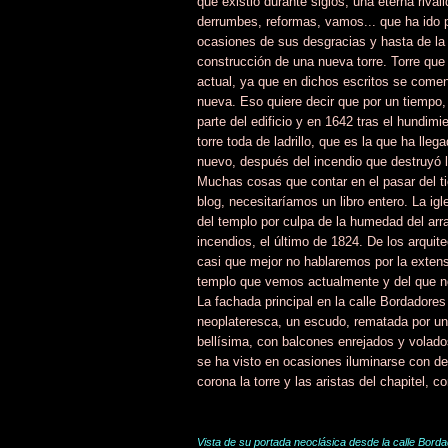
que existió durante siglos, una eterna rivali
derrumbes, reformas, vamos... que ha ido 
ocasiones de sus desgracias y hasta de la
construcción de una nueva torre. Torre que
actual, ya que en dichos escritos se coment
nueva. Eso quiere decir que por un tiempo
parte del edificio y en 1642 tras el hundim
torre toda de ladrillo, que es la que ha lle
nuevo, después del incendio que destruyó 
Muchas cosas que contar en el pasar del ti
blog, necesitaríamos un libro entero. La ig
del templo por culpa de la humedad del ar
incendios, el último de 1824. De los arquite
casi que mejor no hablaremos por la extens
templo que vemos actualmente y del que n
La fachada principal en la calle Bordadores
neoplateresca, un escudo, rematada por un f
bellísima, con balcones enrejados y volados
se ha visto en ocasiones iluminarse con de
corona la torre y las aristas del chapitel, 
Vista de su portada neoclásica desde la calle Bord