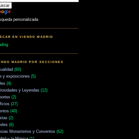
squeda personalizada
SCAR EN VIENDO MADRID
ading
ENDO MADRID POR SECCIONES
ualidad
(60)
e y exposiciones
(5)
les
(4)
riosidades y Leyendas
(12)
portes
(2)
ficios
(27)
entos
(40)
stas
(2)
eles
(6)
esias Monasterios y Conventos
(62)
rid y la Música
(1)