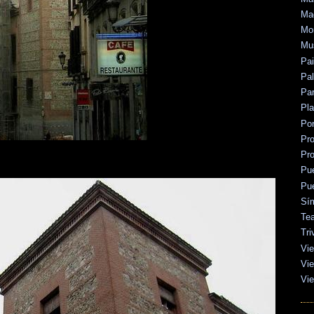
Mad
Mo
Mu
Pa
Pal
Par
Pl
Po
Pr
Pr
Pu
Pu
Sí
Tea
Tri
Vie
Vie
Vie