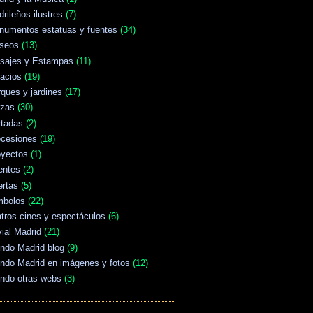
rileños ilustres
(7)
numentos estatuas y fuentes
(34)
seos
(13)
isajes y Estampas
(11)
acios
(19)
ques y jardines
(17)
azas
(30)
rtadas
(2)
ocesiones
(19)
oyectos
(1)
entes
(2)
ertas
(5)
mbolos
(22)
tros cines y espectáculos
(6)
vial Madrid
(21)
ndo Madrid blog
(9)
ndo Madrid en imágenes y fotos
(12)
ndo otras webs
(3)