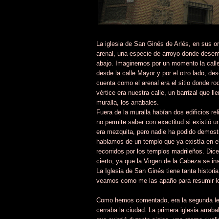
La iglesia de San Ginés de Arlés, en sus o
arenal, una especie de arroyo donde desem
abajo. Imaginemos por un momento la calle
desde la calle Mayor y por el otro lado, 
cuenta como el arenal era el sitio donde r
vértice era nuestra calle, un barrizal que 
muralla, los arrabales.
Fuera de la muralla habían dos edificios r
no permite saber con exactitud si existió
era mezquita, pero nadie ha podido demostra
hablamos de un templo que ya existía en el 
recorridos por los templos madrileños. Dice
cierto, ya que la Virgen de la Cabeza se 
La Iglesia de San Ginés tiene tanta histori
veamos como me las apaño para resumir lo
Como hemos comentado, era la segunda lev
cerraba la ciudad. La primera iglesia arrab