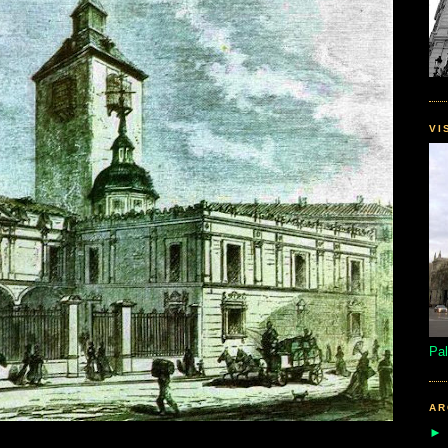
VI
Pal
AR