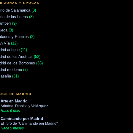
R ZONAS Y ÉPOCAS
rrio de Salamanca
(3)
rio de las Letras
(8)
amberí
(9)
ueca
(3)
udades y Pueblos
(2)
an Vía
(12)
rid antiguo
(11)
rid de los Austrias
(52)
rid de los Borbones
(35)
drid moderno
(7)
lasaña
(31)
OGS DE MADRID
Arte en Madrid
Ariadna, Dioniso y Velázquez
Hace 6 días
Caminando por Madrid
El libro de "Caminando por Madrid"
Hace 5 meses