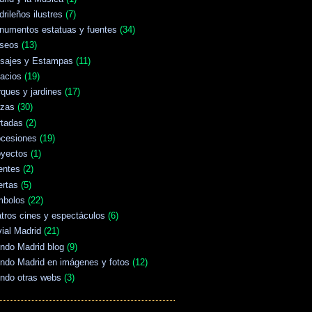
rileños ilustres
(7)
numentos estatuas y fuentes
(34)
seos
(13)
isajes y Estampas
(11)
acios
(19)
ques y jardines
(17)
azas
(30)
rtadas
(2)
ocesiones
(19)
oyectos
(1)
entes
(2)
ertas
(5)
mbolos
(22)
tros cines y espectáculos
(6)
vial Madrid
(21)
ndo Madrid blog
(9)
ndo Madrid en imágenes y fotos
(12)
ndo otras webs
(3)