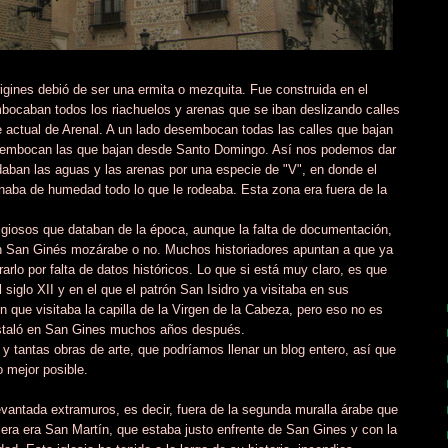
rigines debió de ser una ermita o mezquita. Fue construida en el
bocaban todos los riachuelos y arenas que se iban deslizando calles
 actual de Arenal. A un lado desembocan todas las calles que bajan
desembocan las que bajan desde Santo Domingo. Así nos podemos dar
odaban las aguas y las arenas por una especie de "V", en donde el
llenaba de humedad todo lo que le rodeaba. Esta zona era fuera de la
eligiosos que databan de la época, aunque la falta de documentación,
 un San Ginés mozárabe o no. Muchos historiadores apuntan a que ya
rlo por falta de datos históricos. Lo que si está muy claro, es que
siglo XII y en el que el patrón San Isidro ya visitaba en sus
n que visitaba la capilla de la Virgen de la Cabeza, pero eso no es
instaló en San Gines muchos años después.
a y tantas obras de arte, que podríamos llenar un blog entero, así que
 mejor posible.
antada extramuros, es decir, fuera de la segunda muralla árabe que
alera era San Martín, que estaba justo enfrente de San Gines y con la