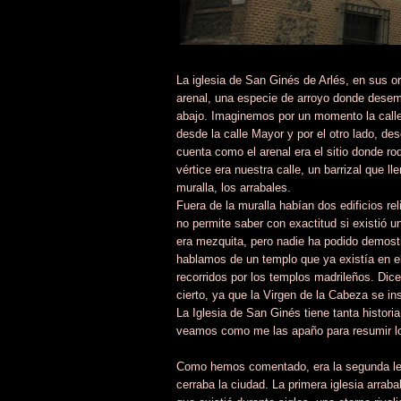
La iglesia de San Ginés de Arlés, en sus o
arenal, una especie de arroyo donde desem
abajo. Imaginemos por un momento la calle
desde la calle Mayor y por el otro lado, 
cuenta como el arenal era el sitio donde r
vértice era nuestra calle, un barrizal que 
muralla, los arrabales.
Fuera de la muralla habían dos edificios r
no permite saber con exactitud si existió
era mezquita, pero nadie ha podido demostra
hablamos de un templo que ya existía en el 
recorridos por los templos madrileños. Dice
cierto, ya que la Virgen de la Cabeza se 
La Iglesia de San Ginés tiene tanta histori
veamos como me las apaño para resumir lo
Como hemos comentado, era la segunda lev
cerraba la ciudad. La primera iglesia arrab