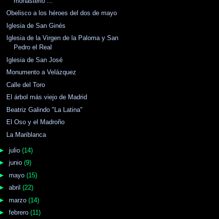
monasterio ...
Obelisco a los héroes del dos de mayo
Iglesia de San Ginés
Iglesia de la Virgen de la Paloma y San
Pedro el Real
Iglesia de San José
Monumento a Velázquez
Calle del Toro
El árbol más viejo de Madrid
Beatriz Galindo "La Latina"
El Oso y el Madroño
La Mariblanca
►
julio
(14)
►
junio
(9)
►
mayo
(15)
►
abril
(22)
►
marzo
(14)
►
febrero
(11)