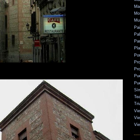
Mad
Mo
Mu
Pa
Pal
Par
Pl
Po
Pr
Pr
Pu
Pu
Sí
Tea
Tri
Vie
Vie
Vie