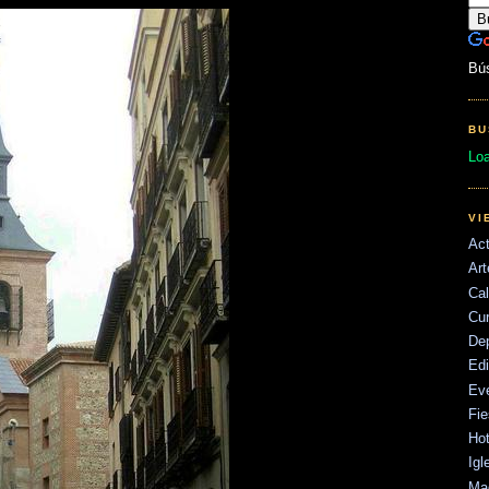
Bú
BU
Lo
VI
Act
Art
Cal
Cu
De
Edi
Ev
Fie
Hot
Igl
Mad