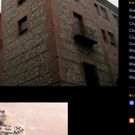
PO
Ba
Bar
Ch
Ch
Ci
Gr
Mad
Mad
Mad
Ma
Ma
BL