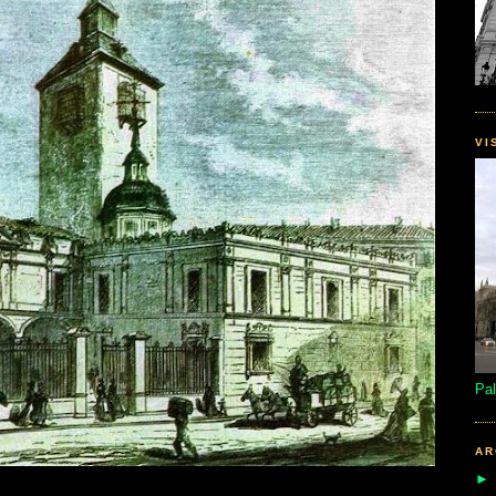
VI
Pal
AR