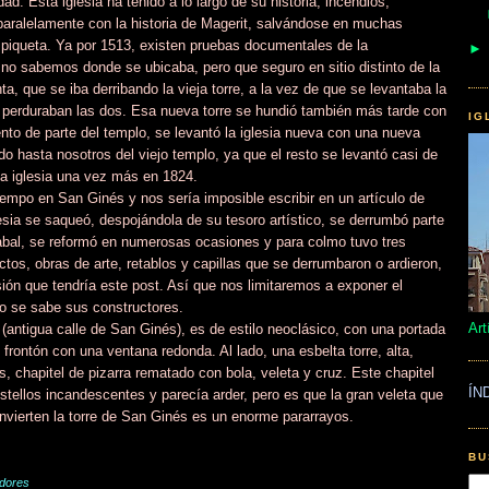
dad. Esta iglesia ha tenido a lo largo de su historia, incendios,
paralelamente con la historia de Magerit, salvándose en muchas
 piqueta. Ya por 1513, existen pruebas documentales de la
 no sabemos donde se ubicaba, pero que seguro en sitio distinto de la
a, que se iba derribando la vieja torre, a la vez de que se levantaba la
, perduraban las dos. Esa nueva torre se hundió también más tarde con
IG
iento de parte del templo, se levantó la iglesia nueva con una nueva
gado hasta nosotros del viejo templo, ya que el resto se levantó casi de
la iglesia una vez más en 1824.
empo en San Ginés y nos sería imposible escribir en un artículo de
lesia se saqueó, despojándola de su tesoro artístico, se derrumbó parte
rabal, se reformó en numerosas ocasiones y para colmo tuvo tres
ctos, obras de arte, retablos y capillas que se derrumbaron o ardieron,
ión que tendría este post. Así que nos limitaremos a exponer el
o se sabe sus constructores.
Art
 (antigua calle de San Ginés), es de estilo neoclásico, con una portada
rontón con una ventana redonda. Al lado, una esbelta torre, alta,
, chapitel de pizarra rematado con bola, veleta y cruz. Este chapitel
ÍN
stellos incandescentes y parecía arder, pero es que la gran veleta que
convierten la torre de San Ginés es un enorme pararrayos.
BU
adores