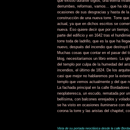
que existió durante siglos, una eterna rivali
derrumbes, reformas, vamos... que ha ido 
ocasiones de sus desgracias y hasta de la
construcción de una nueva torre. Torre que
actual, ya que en dichos escritos se coment
nueva. Eso quiere decir que por un tiempo
parte del edificio y en 1642 tras el hundim
torre toda de ladrillo, que es la que ha lle
nuevo, después del incendio que destruyó 
Muchas cosas que contar en el pasar del ti
blog, necesitaríamos un libro entero. La ig
del templo por culpa de la humedad del ar
incendios, el último de 1824. De los arquite
casi que mejor no hablaremos por la extens
templo que vemos actualmente y del que n
La fachada principal en la calle Bordadores
neoplateresca, un escudo, rematada por un f
bellísima, con balcones enrejados y volados
se ha visto en ocasiones iluminarse con de
corona la torre y las aristas del chapitel, 
Vista de su portada neoclásica desde la calle Bord