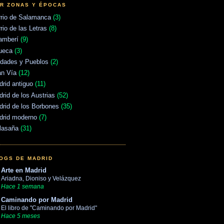
R ZONAS Y ÉPOCAS
rrio de Salamanca
(3)
rio de las Letras
(8)
amberí
(9)
ueca
(3)
udades y Pueblos
(2)
an Vía
(12)
rid antiguo
(11)
rid de los Austrias
(52)
rid de los Borbones
(35)
drid moderno
(7)
lasaña
(31)
OGS DE MADRID
Arte en Madrid
Ariadna, Dioniso y Velázquez
Hace 1 semana
Caminando por Madrid
El libro de "Caminando por Madrid"
Hace 5 meses