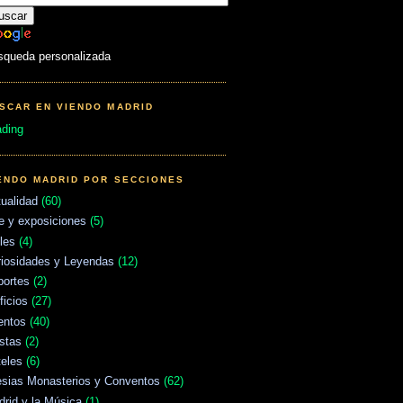
squeda personalizada
SCAR EN VIENDO MADRID
ading
ENDO MADRID POR SECCIONES
ualidad
(60)
e y exposiciones
(5)
les
(4)
riosidades y Leyendas
(12)
portes
(2)
ficios
(27)
entos
(40)
stas
(2)
eles
(6)
esias Monasterios y Conventos
(62)
rid y la Música
(1)