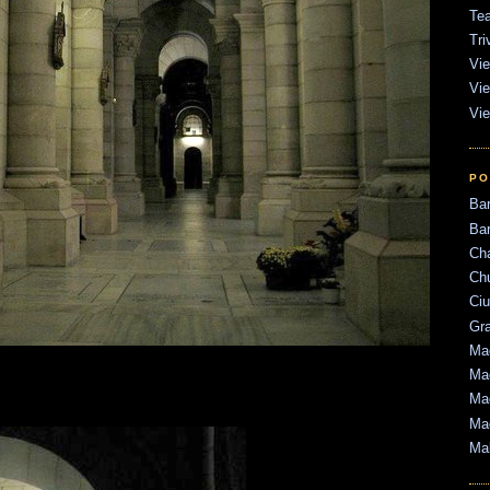
Tea
Tri
Vie
Vie
Vie
PO
Ba
Bar
Ch
Ch
Ci
Gr
Mad
Mad
Mad
Ma
Ma