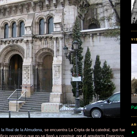
VI
Pal
AR
 la Real de la Almudena
, se encuentra La Cripta de la catedral, que fue
ificio neogótico que no se llegó a construir, por el arquitecto Francisco