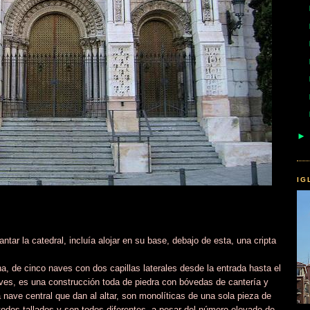
IG
tar la catedral, incluía alojar en su base, debajo de esta, una cripta
ina, de cinco naves con dos capillas laterales desde la entrada hasta el
aves, es una construcción toda de piedra con bóvedas de cantería y
 nave central que dan al altar, son monolíticas de una sola pieza de
 todos tallados y son todos diferentes, a pesar del número elevado de