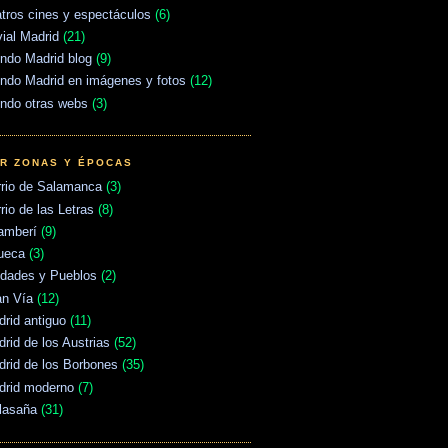
tros cines y espectáculos
(6)
vial Madrid
(21)
ndo Madrid blog
(9)
ndo Madrid en imágenes y fotos
(12)
ndo otras webs
(3)
R ZONAS Y ÉPOCAS
rrio de Salamanca
(3)
rio de las Letras
(8)
amberí
(9)
ueca
(3)
udades y Pueblos
(2)
an Vía
(12)
rid antiguo
(11)
rid de los Austrias
(52)
rid de los Borbones
(35)
drid moderno
(7)
lasaña
(31)