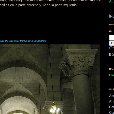
Art
pillas en la parte derecha y 12 en la parte izquierda.
ÍN
BU
icas de una sola pieza de 3,28 metros
Bú
BU
Lo
VI
Act
Art
Cal
Cu