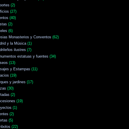
portes
(2)
ficios
(27)
entos
(40)
stas
(2)
eles
(6)
esias Monasterios y Conventos
(62)
rid y la Música
(1)
rileños ilustres
(7)
numentos estatuas y fuentes
(34)
seos
(13)
isajes y Estampas
(11)
acios
(19)
ques y jardines
(17)
azas
(30)
rtadas
(2)
ocesiones
(19)
oyectos
(1)
entes
(2)
ertas
(5)
mbolos
(22)