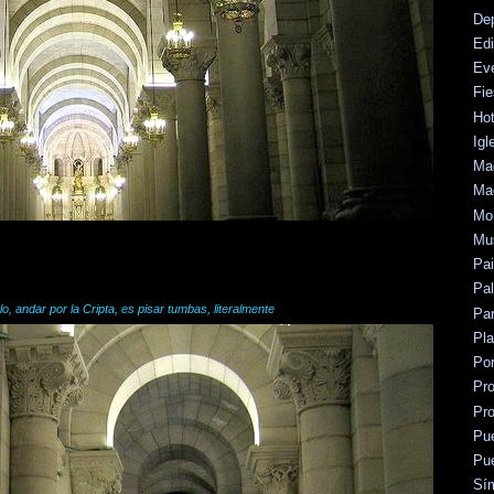
De
Edi
Ev
Fie
Hot
Igl
Mad
Mad
Mo
Mu
Pa
Pal
lo, andar por la Cripta, es pisar tumbas, literalmente
Par
Pl
Po
Pr
Pr
Pu
Pu
Sí