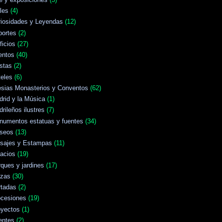
les
(4)
riosidades y Leyendas
(12)
portes
(2)
ficios
(27)
entos
(40)
stas
(2)
eles
(6)
esias Monasterios y Conventos
(62)
rid y la Música
(1)
rileños ilustres
(7)
numentos estatuas y fuentes
(34)
seos
(13)
isajes y Estampas
(11)
acios
(19)
ques y jardines
(17)
azas
(30)
rtadas
(2)
ocesiones
(19)
oyectos
(1)
entes
(2)