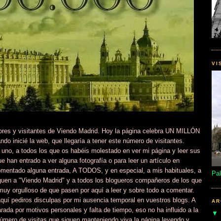
VI
tores y visitantes de Viendo Madrid. Hoy la página celebra UN MILLÓN
 inicié la web, que llegaría a tener este número de visitantes.
uno, a todos los que os habéis molestado en ver mi página y leer sus
e han entrado a ver alguna fotografía o para leer un artículo en
omentado alguna entrada, A TODOS, y en especial, a mis habituales, a
Pal
 siguen a "Viendo Madrid" y a todos los blogueros compañeros de los que
muy orgulloso de que pasen por aquí a leer y sobre todo a comentar.
quí pediros disculpas por mi ausencia temporal en vuestros blogs. A
AR
ada por motivos personales y falta de tiempo, eso no ha influido a la
número de visitas que siguen manteniendo viva la página leyendo y