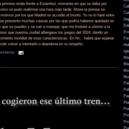
a primera ronda frente a Estambul, momento en que se daba por
Cal
como se pudo reafirmar una hora más tarde. Ahora la prensa se
Cu
 motivos por los que Madrid no accedió al triunfo. Yo no lo haré entre
De
nque presiento muchas causas por las que podría haberse quedado en
Edi
es que se pueden y se van a manejar, que me limitaré a unirme a la
Ev
amos que nuestra ciudad albergase los juegos del 2024, dando un
imiento mundial de esas características. En fin... habrá que esperar
Fie
cide volver a intentarlo o abandona en su empeño.
Hot
Igl
NTARIOS
Mad
Mad
Mo
Mu
Pa
Pal
Par
Pl
Po
Pr
Pr
Pu