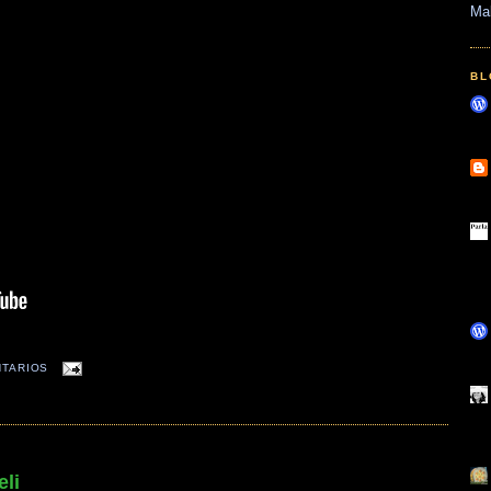
Ma
BL
NTARIOS
eli