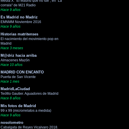
Media X. "El Madrid que no fue", en "La
corrala" de M21 Radio
Hace 9 años
Es Madrid no Madriz
EMNMM Noviembre 2016
Hace 9 años
Historias matritenses
El nacimiento del movimiento pop en
Madrid
Hace 3 meses
M@driz hacia arriba
Almacenes Mazón
Hace 10 años
MADRID CON ENCANTO
Puerta de San Vicente
Hace 1 mes
MadridLaCiudad
Teófilo Gautier. Aguadores de Madrid
Hace 8 años
Mis fotos de Madrid
99 x 99 (microrrelatos a medida)
Hace 9 años
nosolometro
Cabalgata de Reyes Vicalvaro 2018.