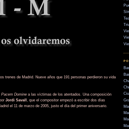
Pu
Sí
Tea
Tri
Vie
Vie
Vie
PO
Ba
Bar
os trenes de Madrid. Nueve años que 191 personas perdieron su vida
Ch
Ch
Ci
 Pacem Domine
a las víctimas de los atentados. Una composición
Gr
 por
Jordi Savall
, que el compositor empezó a escribir dos días
rid el 11 de marzo de 2005, justo el día del primer aniversario.
Mad
Mad
Mad
Ma