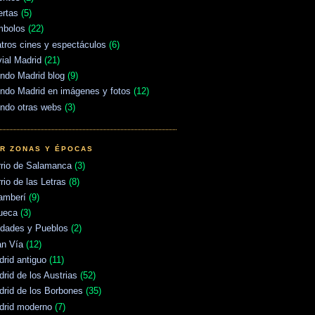
ertas
(5)
mbolos
(22)
tros cines y espectáculos
(6)
vial Madrid
(21)
ndo Madrid blog
(9)
ndo Madrid en imágenes y fotos
(12)
ndo otras webs
(3)
R ZONAS Y ÉPOCAS
rrio de Salamanca
(3)
rio de las Letras
(8)
amberí
(9)
ueca
(3)
udades y Pueblos
(2)
an Vía
(12)
rid antiguo
(11)
rid de los Austrias
(52)
rid de los Borbones
(35)
drid moderno
(7)