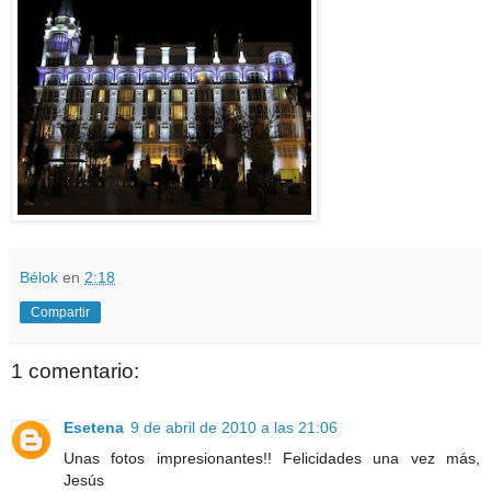
Bélok
en
2:18
Compartir
1 comentario:
Esetena
9 de abril de 2010 a las 21:06
Unas fotos impresionantes!! Felicidades una vez más,
Jesús