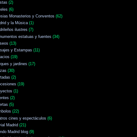
stas
(2)
eles
(6)
esias Monasterios y Conventos
(62)
rid y la Música
(1)
rileños ilustres
(7)
numentos estatuas y fuentes
(34)
seos
(13)
isajes y Estampas
(11)
acios
(19)
ques y jardines
(17)
azas
(30)
rtadas
(2)
ocesiones
(19)
oyectos
(1)
entes
(2)
ertas
(5)
mbolos
(22)
tros cines y espectáculos
(6)
vial Madrid
(21)
ndo Madrid blog
(9)