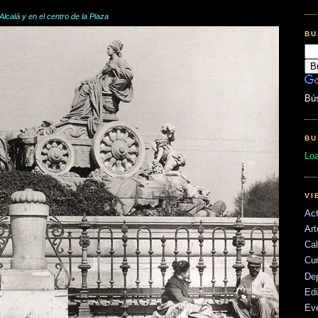
Alcalá y en el centro de la Plaza
BU
Bú
BU
Lo
VI
Act
Art
Cal
Cu
De
Edi
Ev