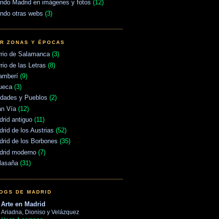
ndo Madrid en imágenes y fotos
(12)
ndo otras webs
(3)
R ZONAS Y ÉPOCAS
rrio de Salamanca
(3)
rio de las Letras
(8)
amberí
(9)
ueca
(3)
udades y Pueblos
(2)
an Vía
(12)
rid antiguo
(11)
rid de los Austrias
(52)
rid de los Borbones
(35)
drid moderno
(7)
lasaña
(31)
OGS DE MADRID
Arte en Madrid
Ariadna, Dioniso y Velázquez