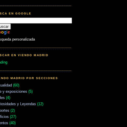
SCA EN GOOGLE
squeda personalizada
SCAR EN VIENDO MADRID
ading
ENDO MADRID POR SECCIONES
ualidad
(60)
e y exposiciones
(5)
les
(4)
riosidades y Leyendas
(12)
portes
(2)
ficios
(27)
entos
(40)