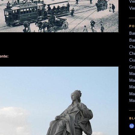
Vie
Vie
PO
Ba
Bar
Ch
Ch
ente:
Ci
Gr
Mad
Mad
Mad
Ma
Ma
BL