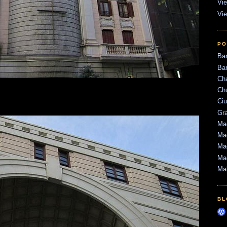
Vie
Vie
PO
Ba
Bar
Ch
Ch
Ci
Gr
Mad
Mad
Mad
Ma
Ma
BL