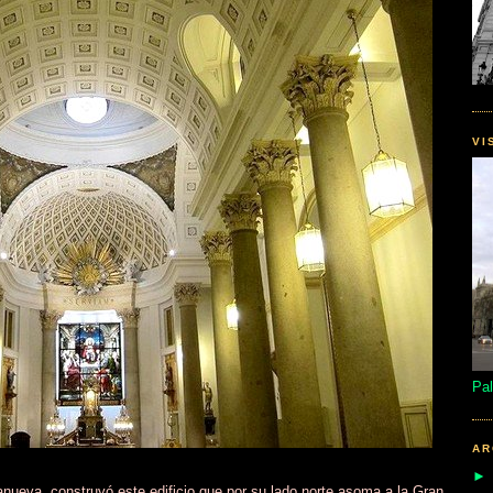
VI
Pal
AR
lanueva, construyó este edificio que por su lado norte asoma a la Gran