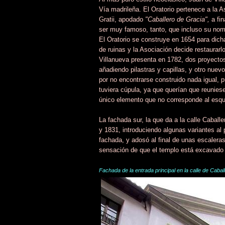
Vía madrileña. El Oratorio pertenece a la 
Gratii, apodado
"Caballero de Gracia",
a fi
ser muy famoso, tanto, que incluso su nomb
El Oratorio se construye en 1654 para dich
de ruinas y la Asociación decide restaurarl
Villanueva presenta en 1782, dos proyectos
añadiendo pilastras y capillas, y otro nuevo
por no encontrarse construido nada igual, p
tuviera cúpula, ya que querían que reuniese
único elemento que no corresponde al esque
La fachada sur, la que da a la calle Caball
y 1831, introduciendo algunas variantes al 
fachada, y adosó al final de unas escalera
sensación de que el templo está excavado 
Fachada de la entrada principal en la calle de Cabal