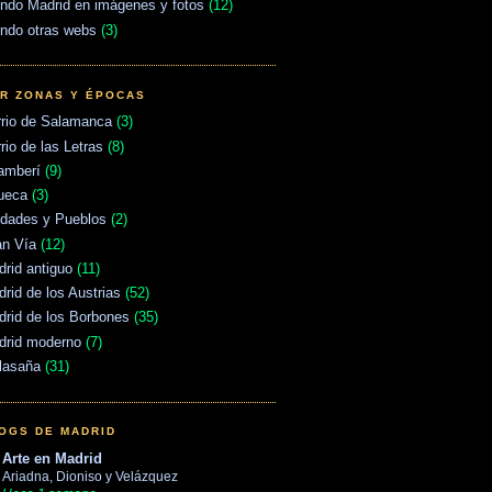
ndo Madrid en imágenes y fotos
(12)
ndo otras webs
(3)
R ZONAS Y ÉPOCAS
rrio de Salamanca
(3)
rio de las Letras
(8)
amberí
(9)
ueca
(3)
udades y Pueblos
(2)
an Vía
(12)
rid antiguo
(11)
rid de los Austrias
(52)
rid de los Borbones
(35)
drid moderno
(7)
lasaña
(31)
OGS DE MADRID
Arte en Madrid
Ariadna, Dioniso y Velázquez