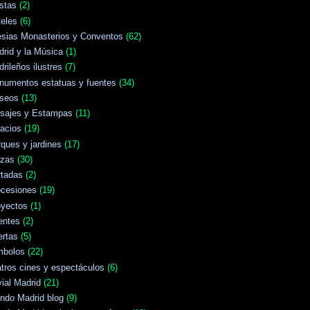
stas
(2)
eles
(6)
esias Monasterios y Conventos
(62)
rid y la Música
(1)
rileños ilustres
(7)
numentos estatuas y fuentes
(34)
seos
(13)
isajes y Estampas
(11)
acios
(19)
ques y jardines
(17)
azas
(30)
rtadas
(2)
ocesiones
(19)
oyectos
(1)
entes
(2)
ertas
(5)
mbolos
(22)
tros cines y espectáculos
(6)
vial Madrid
(21)
ndo Madrid blog
(9)