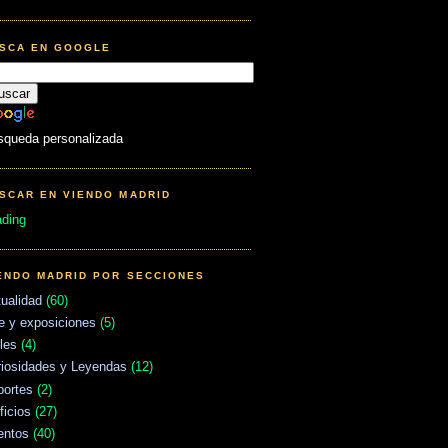
SCA EN GOOGLE
squeda personalizada
SCAR EN VIENDO MADRID
ading
ENDO MADRID POR SECCIONES
ualidad
(60)
e y exposiciones
(5)
les
(4)
riosidades y Leyendas
(12)
portes
(2)
ficios
(27)
entos
(40)