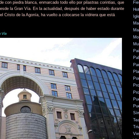
de con piedra blanca, enmarcado todo ello por pilastras corintias, que
Fie
 desde la Gran Vía. En la actualidad, después de haber estado durante
Hot
 el Cristo de la Agonía, ha vuelto a colocarse la vidriera que está
Igl
Mad
Mad
n Vía
Mo
Mu
Pa
Pal
Par
Pl
Po
Pr
Pr
Pu
Pu
Sí
Tea
Tri
Vie