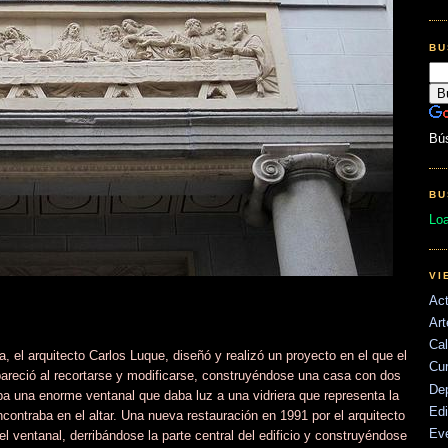
BU
Bú
BU
Lo
VI
Act
Art
Cal
, el arquitecto Carlos Luque, diseñó y realizó un proyecto en el que el
Cu
apareció al recortarse y modificarse, construyéndose una casa con dos
De
aba una enorme ventanal que daba luz a una vidriera que representa la
Edi
ontraba en el altar. Una nueva restauración en 1991 por el arquitecto
Ev
el ventanal, derribándose la parte central del edificio y construyéndose