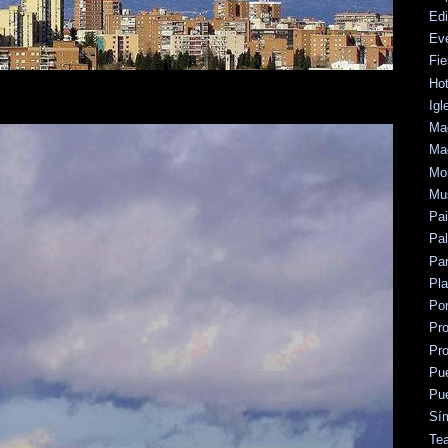
Edi
Ev
Fie
Hot
Igl
Mad
Mad
Mo
Mu
Pa
Pal
Par
Pl
Po
Pr
Pr
Pu
Pu
Sí
Tea