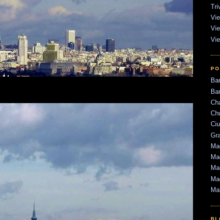
Tri
Vie
Vie
Vie
PO
Ba
Bar
Ch
Ch
Ci
Gr
Mad
Mad
Mad
Ma
Ma
BL