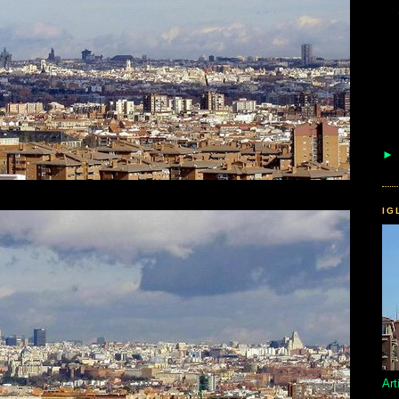
IG
Art