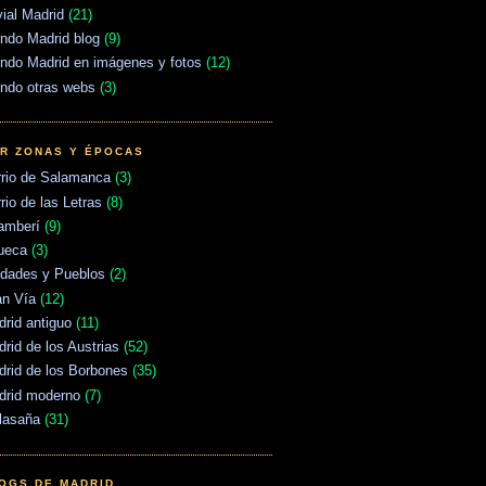
vial Madrid
(21)
ndo Madrid blog
(9)
ndo Madrid en imágenes y fotos
(12)
ndo otras webs
(3)
R ZONAS Y ÉPOCAS
rrio de Salamanca
(3)
rio de las Letras
(8)
amberí
(9)
ueca
(3)
udades y Pueblos
(2)
an Vía
(12)
rid antiguo
(11)
rid de los Austrias
(52)
rid de los Borbones
(35)
drid moderno
(7)
lasaña
(31)
OGS DE MADRID