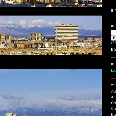
ÍN
BU
Bú
BU
Lo
VI
Act
Art
Cal
Cu
De