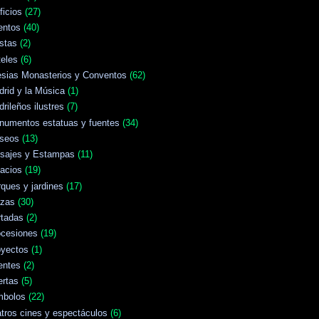
ficios
(27)
entos
(40)
stas
(2)
eles
(6)
esias Monasterios y Conventos
(62)
rid y la Música
(1)
rileños ilustres
(7)
numentos estatuas y fuentes
(34)
seos
(13)
isajes y Estampas
(11)
acios
(19)
ques y jardines
(17)
azas
(30)
rtadas
(2)
ocesiones
(19)
oyectos
(1)
entes
(2)
ertas
(5)
mbolos
(22)
tros cines y espectáculos
(6)