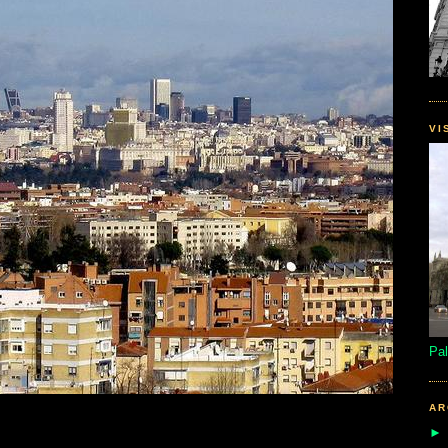
VI
Pal
AR