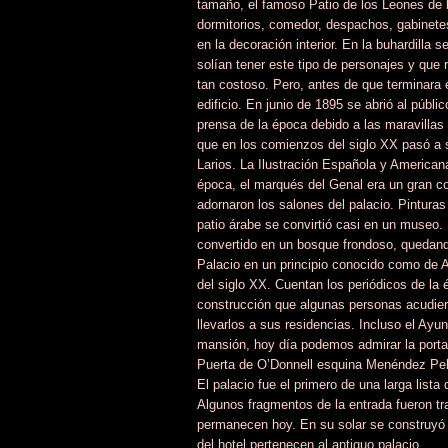
tamaño, el famoso Patio de los Leones de l
dormitorios, comedor, despachos, gabinete
en la decoración interior. En la buhardilla
solían tener este tipo de personajes y que
tan costoso. Pero, antes de que terminara e
edificio. En junio de 1895 se abrió al públ
prensa de la época debido a las maravillas
que en los comienzos del siglo XX pasó a 
Larios. La Ilustración Española y Americana
época, el marqués del Genal era un gran co
adornaron los salones del palacio. Pinturas
patio árabe se convirtió casi en un museo.
convertido en un bosque frondoso, quedando
Palacio en un principio conocido como de A
del siglo XX. Cuentan los periódicos de la 
construcción que algunas personas acudiero
llevarlos a sus residencias. Incluso el Ay
mansión, hoy día podemos admirar la portada
Puerta de O’Donnell esquina Menéndez Pel
El palacio fue el primero de una larga lista
Algunos fragmentos de la entrada fueron t
permanecen hoy. En su solar se construyó e
del hotel pertenecen al antiguo palacio.