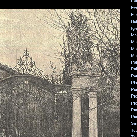
Edi
Ev
Fie
Hot
Igl
Mad
Mad
Mo
Mu
Pa
Pal
Par
Pl
Po
Pr
Pr
Pu
Pu
Sí
Tea