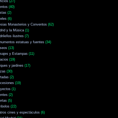
ficios
(27)
entos
(40)
stas
(2)
eles
(6)
esias Monasterios y Conventos
(62)
rid y la Música
(1)
rileños ilustres
(7)
numentos estatuas y fuentes
(34)
seos
(13)
isajes y Estampas
(11)
acios
(19)
ques y jardines
(17)
azas
(30)
rtadas
(2)
ocesiones
(19)
oyectos
(1)
entes
(2)
ertas
(5)
mbolos
(22)
tros cines y espectáculos
(6)