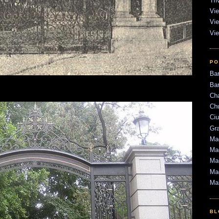
Tri
Vie
Vie
Vie
PO
Ba
Bar
Ch
Ch
Ci
Gr
Mad
Mad
Mad
Ma
Ma
BL