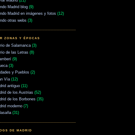
vial Madrid
(21)
ndo Madrid blog
(9)
ndo Madrid en imágenes y fotos
(12)
ndo otras webs
(3)
R ZONAS Y ÉPOCAS
rrio de Salamanca
(3)
rio de las Letras
(8)
amberí
(9)
ueca
(3)
udades y Pueblos
(2)
an Vía
(12)
rid antiguo
(11)
rid de los Austrias
(52)
rid de los Borbones
(35)
drid moderno
(7)
lasaña
(31)
OGS DE MADRID