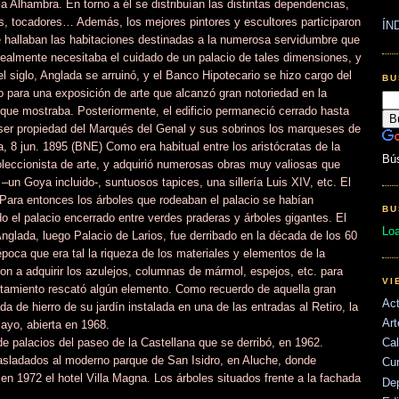
a Alhambra. En torno a él se distribuían las distintas dependencias,
s, tocadores… Además, los mejores pintores y escultores participaron
ÍN
 se hallaban las habitaciones destinadas a la numerosa servidumbre que
 realmente necesitaba el cuidado de un palacio de tales dimensiones, y
l siglo, Anglada se arruinó, y el Banco Hipotecario se hizo cargo del
BU
ico para una exposición de arte que alcanzó gran notoriedad en la
 que mostraba. Posteriormente, el edificio permaneció cerrado hasta
ser propiedad del Marqués del Genal y sus sobrinos los marqueses de
, 8 jun. 1895 (BNE) Como era habitual entre los aristócratas de la
Bú
leccionista de arte, y adquirió numerosas obras muy valiosas que
 –un Goya incluido-, suntuosos tapices, una sillería Luis XIV, etc. El
 Para entonces los árboles que rodeaban el palacio se habían
BU
 el palacio encerrado entre verdes praderas y árboles gigantes. El
Lo
nglada, luego Palacio de Larios, fue derribado en la década de los 60
época que era tal la riqueza de los materiales y elementos de la
n a adquirir los azulejos, columnas de mármol, espejos, etc. para
VI
untamiento rescató algún elemento. Como recuerdo de aquella gran
Act
 de hierro de su jardín instalada en una de las entradas al Retiro, la
Art
ayo, abierta en 1968.
 de palacios del paseo de la Castellana que se derribó, en 1962.
Cal
rasladados al moderno parque de San Isidro, en Aluche, donde
Cu
n 1972 el hotel Villa Magna. Los árboles situados frente a la fachada
De