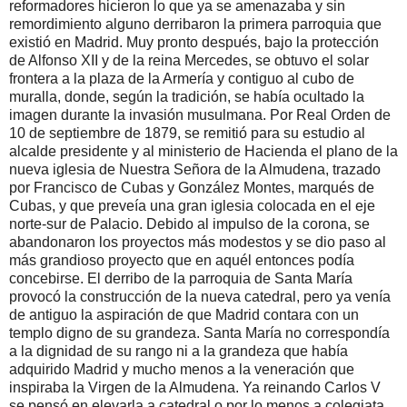
reformadores hicieron lo que ya se amenazaba y sin
remordimiento alguno derribaron la primera parroquia que
existió en Madrid. Muy pronto después, bajo la protección
de Alfonso XII y de la reina Mercedes, se obtuvo el solar
frontera a la plaza de la Armería y contiguo al cubo de
muralla, donde, según la tradición, se había ocultado la
imagen durante la invasión musulmana. Por Real Orden de
10 de septiembre de 1879, se remitió para su estudio al
alcalde presidente y al ministerio de Hacienda el plano de la
nueva iglesia de Nuestra Señora de la Almudena, trazado
por Francisco de Cubas y González Montes, marqués de
Cubas, y que preveía una gran iglesia colocada en el eje
norte-sur de Palacio. Debido al impulso de la corona, se
abandonaron los proyectos más modestos y se dio paso al
más grandioso proyecto que en aquél entonces podía
concebirse. El derribo de la parroquia de Santa María
provocó la construcción de la nueva catedral, pero ya venía
de antiguo la aspiración de que Madrid contara con un
templo digno de su grandeza. Santa María no correspondía
a la dignidad de su rango ni a la grandeza que había
adquirido Madrid y mucho menos a la veneración que
inspiraba la Virgen de la Almudena. Ya reinando Carlos V
se pensó en elevarla a catedral o por lo menos a colegiata,