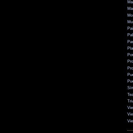
Mad
Mad
Mo
Mu
Pa
Pal
Par
Pl
Po
Pr
Pr
Pu
Pu
Sí
Tea
Tri
Vie
Vie
Vie