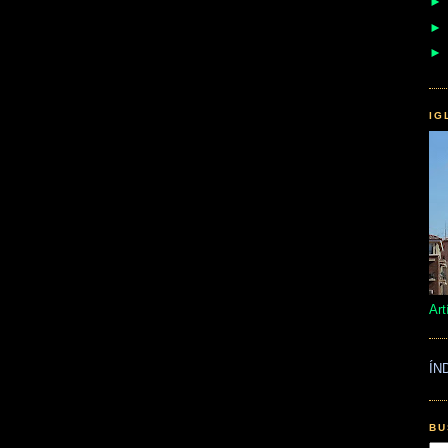
IG
Art
ÍN
BU