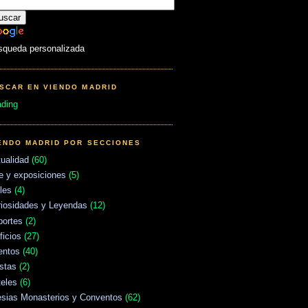
squeda personalizada
SCAR EN VIENDO MADRID
ading
ENDO MADRID POR SECCIONES
ualidad
(60)
e y exposiciones
(5)
les
(4)
riosidades y Leyendas
(12)
portes
(2)
ficios
(27)
entos
(40)
stas
(2)
eles
(6)
esias Monasterios y Conventos
(62)