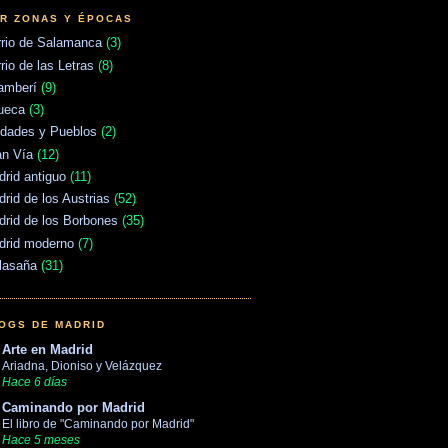
R ZONAS Y ÉPOCAS
rrio de Salamanca
(3)
rio de las Letras
(8)
amberí
(9)
ueca
(3)
udades y Pueblos
(2)
an Vía
(12)
rid antiguo
(11)
rid de los Austrias
(52)
rid de los Borbones
(35)
drid moderno
(7)
lasaña
(31)
OGS DE MADRID
Arte en Madrid
Ariadna, Dioniso y Velázquez
Hace 6 días
Caminando por Madrid
El libro de "Caminando por Madrid"
Hace 5 meses