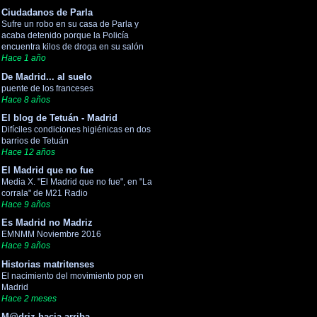
Ciudadanos de Parla
Sufre un robo en su casa de Parla y
acaba detenido porque la Policía
encuentra kilos de droga en su salón
Hace 1 año
De Madrid... al suelo
puente de los franceses
Hace 8 años
El blog de Tetuán - Madrid
Difíciles condiciones higiénicas en dos
barrios de Tetuán
Hace 12 años
El Madrid que no fue
Media X. "El Madrid que no fue", en "La
corrala" de M21 Radio
Hace 9 años
Es Madrid no Madriz
EMNMM Noviembre 2016
Hace 9 años
Historias matritenses
El nacimiento del movimiento pop en
Madrid
Hace 2 meses
M@driz hacia arriba