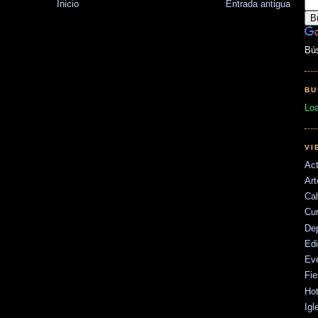
Inicio
Entrada antigua
Bú
BU
Lo
VI
Act
Art
Cal
Cu
De
Edi
Ev
Fie
Hot
Igl