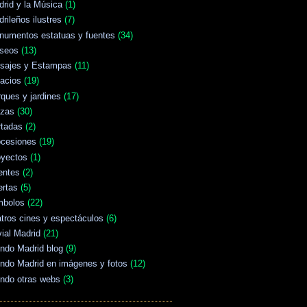
rid y la Música
(1)
rileños ilustres
(7)
numentos estatuas y fuentes
(34)
seos
(13)
isajes y Estampas
(11)
acios
(19)
ques y jardines
(17)
azas
(30)
rtadas
(2)
ocesiones
(19)
oyectos
(1)
entes
(2)
ertas
(5)
mbolos
(22)
tros cines y espectáculos
(6)
vial Madrid
(21)
ndo Madrid blog
(9)
ndo Madrid en imágenes y fotos
(12)
ndo otras webs
(3)