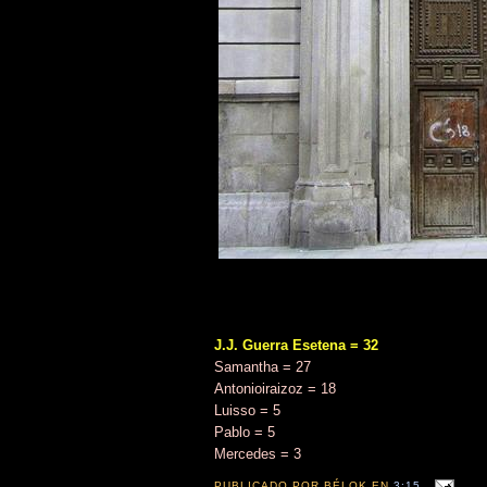
J.J. Guerra Esetena = 32
Samantha = 27
Antonioiraizoz = 18
Luisso = 5
Pablo = 5
Mercedes = 3
PUBLICADO POR
BÉLOK
EN
3:15