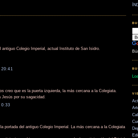
ÍN
BU
antiguo Colegio Imperial, actual Instituto de San Isidro.
Bú
 20:41
BU
Lo
s creo que es la puerta izquierda, la más cercana a la Colegiata.
VI
a Jesús por su sagacidad.
Act
 0:33
Art
Cal
Cu
a portada del antiguo Colegio Imperial. La más cercana a la Colegiata
De
Edi