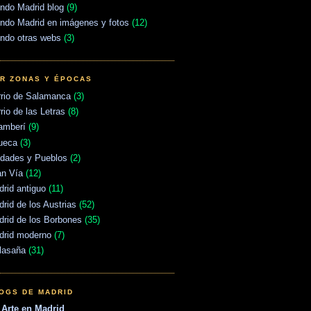
ndo Madrid blog
(9)
ndo Madrid en imágenes y fotos
(12)
ndo otras webs
(3)
R ZONAS Y ÉPOCAS
rrio de Salamanca
(3)
rio de las Letras
(8)
amberí
(9)
ueca
(3)
udades y Pueblos
(2)
an Vía
(12)
rid antiguo
(11)
rid de los Austrias
(52)
rid de los Borbones
(35)
drid moderno
(7)
lasaña
(31)
OGS DE MADRID
Arte en Madrid