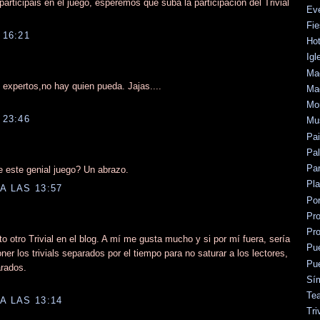
articipais en el juego, esperemos que suba la participación del Trivial
Ev
Fie
 16:21
Hot
Igl
Mad
 expertos,no hay quien pueda. Jajas....
Mad
Mo
 23:46
Mu
Pa
Pal
Par
 este genial juego? Un abrazo.
Pl
A LAS 13:57
Po
Pr
Pr
otro Trivial en el blog. A mí me gusta mucho y si por mí fuera, sería
Pu
er los trivials separados por el tiempo para no saturar a los lectores,
Pu
arados.
Sí
Tea
A LAS 13:14
Tri