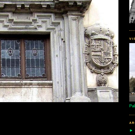
VI
Pal
AR