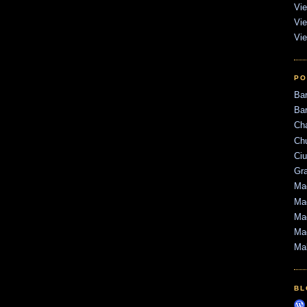
Vie
Vie
Vie
PO
Ba
Bar
Ch
Ch
Ci
Gr
Mad
Mad
Mad
Ma
Ma
BL