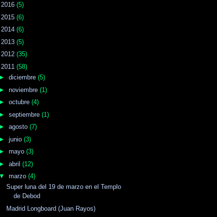
►
2016
(5)
►
2015
(6)
►
2014
(6)
►
2013
(5)
►
2012
(35)
▼
2011
(58)
►
diciembre
(5)
►
noviembre
(1)
►
octubre
(4)
►
septiembre
(1)
►
agosto
(7)
►
junio
(3)
►
mayo
(3)
►
abril
(12)
▼
marzo
(4)
Super luna del 19 de marzo en el Templo
de Debod
Madrid Longboard (Juan Rayos)