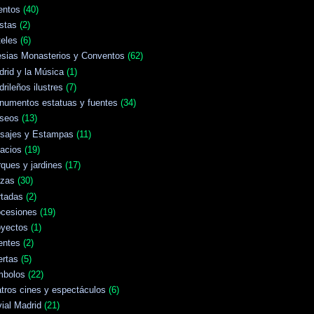
entos
(40)
stas
(2)
eles
(6)
esias Monasterios y Conventos
(62)
rid y la Música
(1)
rileños ilustres
(7)
numentos estatuas y fuentes
(34)
seos
(13)
isajes y Estampas
(11)
acios
(19)
ques y jardines
(17)
azas
(30)
rtadas
(2)
ocesiones
(19)
oyectos
(1)
entes
(2)
ertas
(5)
mbolos
(22)
tros cines y espectáculos
(6)
vial Madrid
(21)