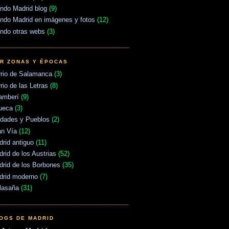
ndo Madrid blog
(9)
ndo Madrid en imágenes y fotos
(12)
ndo otras webs
(3)
R ZONAS Y ÉPOCAS
rrio de Salamanca
(3)
rio de las Letras
(8)
amberí
(9)
ueca
(3)
udades y Pueblos
(2)
an Vía
(12)
rid antiguo
(11)
rid de los Austrias
(52)
rid de los Borbones
(35)
drid moderno
(7)
lasaña
(31)
OGS DE MADRID