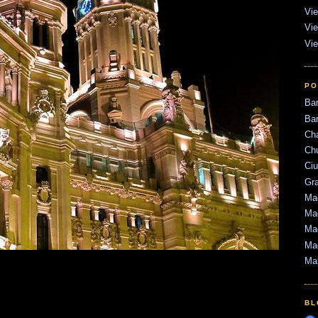
Vie
Vie
Vie
PO
Ba
Bar
Ch
Ch
Ci
Gr
Mad
Mad
Mad
Ma
Ma
BL