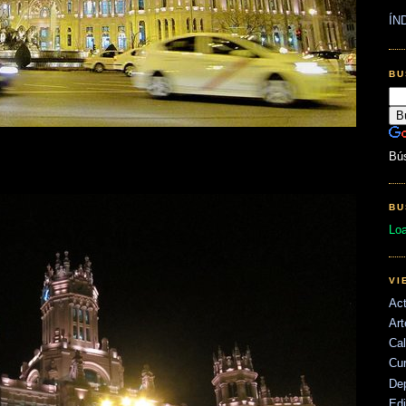
ÍN
BU
Bú
BU
Lo
VI
Act
Art
Cal
Cu
De
Edi