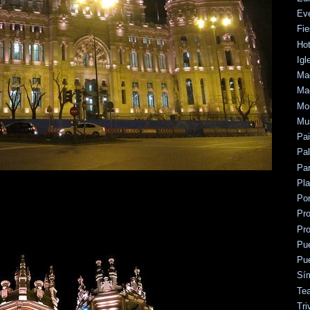
Ev
Fie
Hot
Igl
Mad
Mad
Mo
Mu
Pa
Pal
Par
Pl
Po
Pr
Pr
Pu
Pu
Sí
Tea
Tri