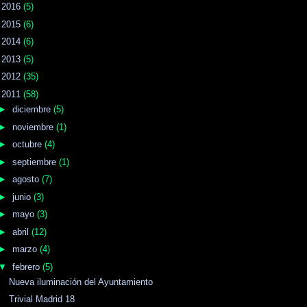
►
2016
(5)
►
2015
(6)
►
2014
(6)
►
2013
(5)
►
2012
(35)
▼
2011
(58)
►
diciembre
(5)
►
noviembre
(1)
►
octubre
(4)
►
septiembre
(1)
►
agosto
(7)
►
junio
(3)
►
mayo
(3)
►
abril
(12)
►
marzo
(4)
▼
febrero
(5)
Nueva iluminación del Ayuntamiento
Trivial Madrid 18