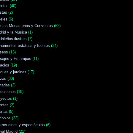
entos
(40)
stas
(2)
eles
(6)
esias Monasterios y Conventos
(62)
rid y la Música
(1)
rileños ilustres
(7)
numentos estatuas y fuentes
(34)
seos
(13)
isajes y Estampas
(11)
acios
(19)
ques y jardines
(17)
azas
(30)
rtadas
(2)
ocesiones
(19)
oyectos
(1)
entes
(2)
ertas
(5)
mbolos
(22)
tros cines y espectáculos
(6)
vial Madrid
(21)