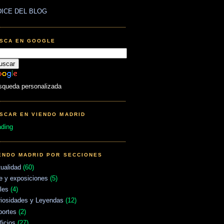
DICE DEL BLOG
SCA EN GOOGLE
squeda personalizada
SCAR EN VIENDO MADRID
ading
ENDO MADRID POR SECCIONES
ualidad
(60)
e y exposiciones
(5)
les
(4)
riosidades y Leyendas
(12)
portes
(2)
ficios
(27)