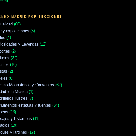
ENDO MADRID POR SECCIONES
ualidad
(60)
e y exposiciones
(5)
les
(4)
riosidades y Leyendas
(12)
portes
(2)
ficios
(27)
entos
(40)
stas
(2)
eles
(6)
esias Monasterios y Conventos
(62)
rid y la Música
(1)
rileños ilustres
(7)
numentos estatuas y fuentes
(34)
seos
(13)
isajes y Estampas
(11)
acios
(19)
ques y jardines
(17)