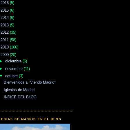
►
2016
(5)
►
2015
(6)
►
2014
(6)
►
2013
(5)
►
2012
(35)
►
2011
(58)
►
2010
(166)
▼
2009
(20)
►
diciembre
(6)
►
noviembre
(11)
▼
octubre
(3)
Bienvenidos a "Viendo Madrid"
Iglesias de Madrid
INDICE DEL BLOG
LESIAS DE MADRID EN EL BLOG