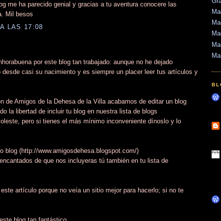
Gr
og me ha parecido genial y gracias a tu aventura conocere las
Mad
a. Mil besos
Mad
A LAS 17:08
Mad
Ma
Ma
nhorabuena por este blog tan trabajado: aunque no he dejado
 desde casi su nacimiento y es siempre un placer leer tus artículos y
BL
n de Amigos de la Dehesa de la Villa acabamos de editar un blog
la libertad de incluir tu blog en nuestra lista de blogs
este, pero si tienes el más mínimo inconveniente dínoslo y lo
tro blog (http://www.amigosdehesa.blogspot.com/)
 encantados de que nos incluyeras tú también en tu lista de
ste artículo porque no veía un sitio mejor para hacerlo; si no te
ste blog tan fantástico.