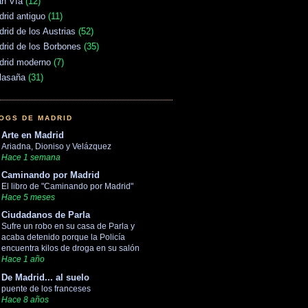
an Vía
(12)
rid antiguo
(11)
rid de los Austrias
(52)
rid de los Borbones
(35)
drid moderno
(7)
lasaña
(31)
OGS DE MADRID
Arte en Madrid
Ariadna, Dioniso y Velázquez
Hace 1 semana
Caminando por Madrid
El libro de "Caminando por Madrid"
Hace 5 meses
Ciudadanos de Parla
Sufre un robo en su casa de Parla y
acaba detenido porque la Policía
encuentra kilos de droga en su salón
Hace 1 año
De Madrid... al suelo
puente de los franceses
Hace 8 años