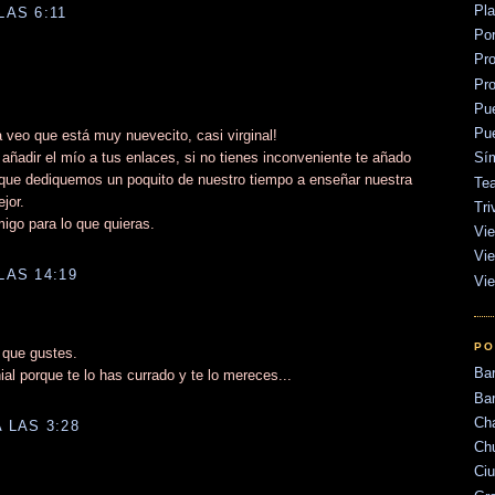
Pl
LAS 6:11
Po
Pr
Pr
Pu
Pu
 veo que está muy nuevecito, casi virginal!
añadir el mío a tus enlaces, si no tienes inconveniente te añado
Sí
ue dediquemos un poquito de nuestro tiempo a enseñar nuestra
Tea
jor.
Tri
igo para lo que quieras.
Vie
Vie
LAS 14:19
Vie
PO
 que gustes.
Ba
al porque te lo has currado y te lo mereces...
Bar
Ch
 LAS 3:28
Ch
Ci