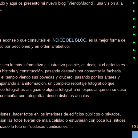
do y aquí os presento mi nuevo blog "ViendoMadrid", una visión a la
s.
 os aconsejo que consultéis el
ÍNDICE DEL BLOG
, es la mejor forma de
do por Secciones y en orden alfabético.
sea lo más informativo e ilustrativo posible, es decir, si el artículo es
su historia y construcción, pasando después por comentar la fachada.
 el templo viendo sus bóvedas y crucero, pasando por los altares y
mpañando a la información, un completo reportaje fotográfico que
de fotografías antiguas o alguna fotografía en especial que en su caso
acompañar con fotografías desde distintos ángulos.
iones, hacer fotos en los interiores de edificios públicos o privados,
ión las fotos fueran de mala calidad o estuvieran con poca luz, nitidez
izado la foto en "dudosas condiciones"...
IG