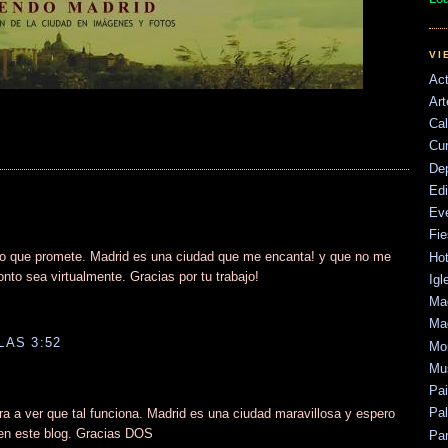
VI
Act
Art
Cal
Cu
De
Edi
Ev
Fie
ido que promete. Madrid es una ciudad que me encanta! y que no me
Hot
onto sea virtualmente. Gracias por tu trabajo!
Igl
Mad
Mad
LAS 3:52
Mo
Mu
Pa
Pal
ora a ver que tal funciona. Madrid es una ciudad maravillosa y espero
 en este blog. Gracias DOS
Par