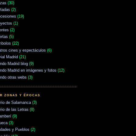
azas
(30)
rtadas
(2)
ocesiones
(19)
oyectos
(1)
entes
(2)
ertas
(5)
mbolos
(22)
tros cines y espectáculos
(6)
vial Madrid
(21)
ndo Madrid blog
(9)
ndo Madrid en imágenes y fotos
(12)
ndo otras webs
(3)
R ZONAS Y ÉPOCAS
rrio de Salamanca
(3)
rio de las Letras
(8)
amberí
(9)
ueca
(3)
udades y Pueblos
(2)