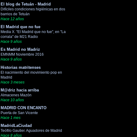
El blog de Tetuán - Madrid
Difíciles condiciones higiénicas en dos
barrios de Tetuán
Hace 12 años
El Madrid que no fue
Media X. "El Madrid que no fue", en "La
corrala" de M21 Radio
Hace 9 años
Es Madrid no Madriz
EMNMM Noviembre 2016
Hace 9 años
Historias matritenses
El nacimiento del movimiento pop en
Madrid
Hace 3 meses
M@driz hacia arriba
Almacenes Mazón
Hace 10 años
MADRID CON ENCANTO
Puerta de San Vicente
Hace 1 mes
MadridLaCiudad
Teófilo Gautier. Aguadores de Madrid
Hace 8 años