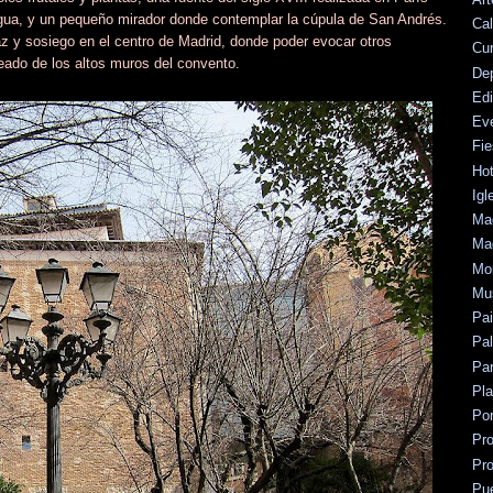
gua, y un pequeño mirador donde contemplar la cúpula de San Andrés.
Cal
z y sosiego en el centro de Madrid, donde poder evocar otros
Cu
deado de los altos muros del convento.
De
Edi
Ev
Fie
Hot
Igl
Mad
Mad
Mo
Mu
Pa
Pal
Par
Pl
Po
Pr
Pr
Pu