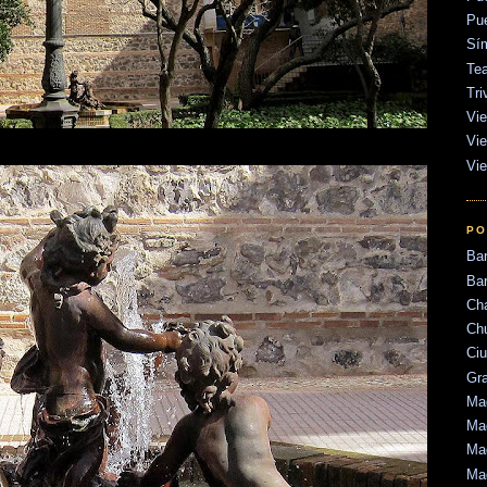
Pu
Sí
Tea
Tri
Vie
Vie
Vie
PO
Ba
Bar
Ch
Ch
Ci
Gr
Mad
Mad
Mad
Ma