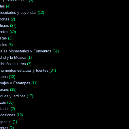
les
(4)
riosidades y Leyendas
(12)
portes
(2)
ficios
(27)
entos
(40)
stas
(2)
eles
(6)
esias Monasterios y Conventos
(62)
rid y la Música
(1)
rileños ilustres
(7)
numentos estatuas y fuentes
(34)
seos
(13)
isajes y Estampas
(11)
acios
(19)
ques y jardines
(17)
azas
(30)
rtadas
(2)
ocesiones
(19)
oyectos
(1)
entes
(2)