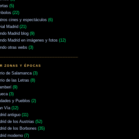
ertas
(5)
mbolos
(22)
tros cines y espectáculos
(6)
vial Madrid
(21)
ndo Madrid blog
(9)
ndo Madrid en imágenes y fotos
(12)
ndo otras webs
(3)
R ZONAS Y ÉPOCAS
rrio de Salamanca
(3)
rio de las Letras
(8)
amberí
(9)
ueca
(3)
udades y Pueblos
(2)
an Vía
(12)
rid antiguo
(11)
rid de los Austrias
(52)
rid de los Borbones
(35)
drid moderno
(7)