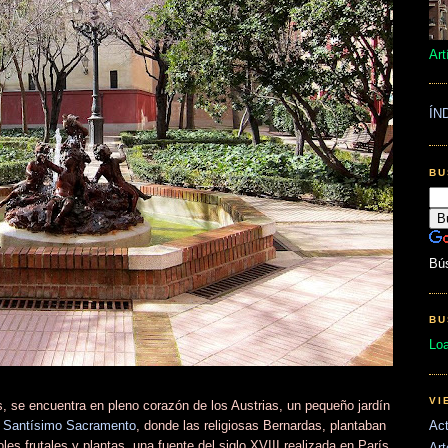
Art
ÍN
BU
Bú
BU
Lo
VI
, se encuentra en pleno corazón de los Austrias, un pequeño jardín
Act
l
Santísimo Sacramento
, donde las religiosas Bernardas, plantaban
les frutales y plantas, una fuente del siglo XVIII realizada en París
Art