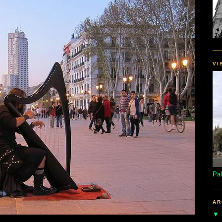
VI
Pal
AR