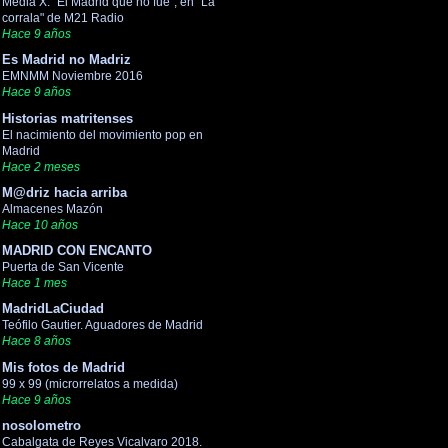
Media X. "El Madrid que no fue", en "La
corrala" de M21 Radio
Hace 9 años
Es Madrid no Madriz
EMNMM Noviembre 2016
Hace 9 años
Historias matritenses
El nacimiento del movimiento pop en
Madrid
Hace 2 meses
M@driz hacia arriba
Almacenes Mazón
Hace 10 años
MADRID CON ENCANTO
Puerta de San Vicente
Hace 1 mes
MadridLaCiudad
Teófilo Gautier. Aguadores de Madrid
Hace 8 años
Mis fotos de Madrid
99 x 99 (microrrelatos a medida)
Hace 9 años
nosolometro
Cabalgata de Reyes Vicalvaro 2018.