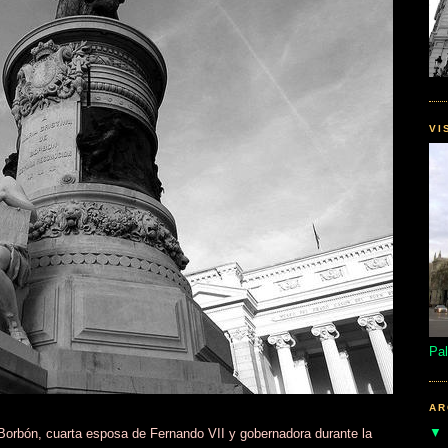
VI
Pal
AR
 Borbón, cuarta esposa de Fernando VII y gobernadora durante la