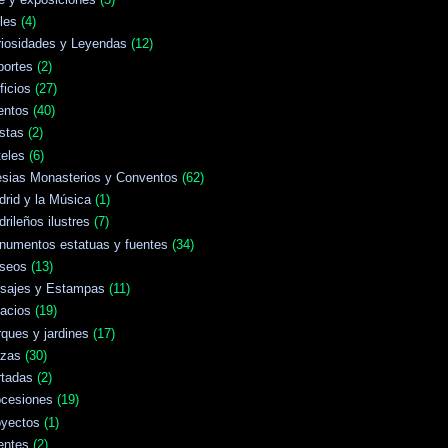
les
(4)
riosidades y Leyendas
(12)
portes
(2)
ficios
(27)
entos
(40)
stas
(2)
eles
(6)
esias Monasterios y Conventos
(62)
rid y la Música
(1)
rileños ilustres
(7)
numentos estatuas y fuentes
(34)
seos
(13)
isajes y Estampas
(11)
acios
(19)
ques y jardines
(17)
azas
(30)
rtadas
(2)
ocesiones
(19)
oyectos
(1)
entes
(2)