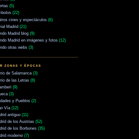
ertas
(5)
mbolos
(22)
tros cines y espectáculos
(6)
vial Madrid
(21)
ndo Madrid blog
(9)
ndo Madrid en imágenes y fotos
(12)
ndo otras webs
(3)
R ZONAS Y ÉPOCAS
rrio de Salamanca
(3)
rio de las Letras
(8)
amberí
(9)
ueca
(3)
udades y Pueblos
(2)
an Vía
(12)
rid antiguo
(11)
rid de los Austrias
(52)
rid de los Borbones
(35)
drid moderno
(7)