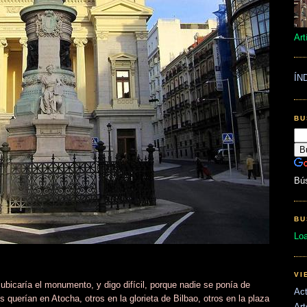
Art
ÍN
BU
Bú
BU
Lo
VI
 ubicaría el monumento, y digo difícil, porque nadie se ponía de
Act
querían en Atocha, otros en la glorieta de Bilbao, otros en la plaza
Art