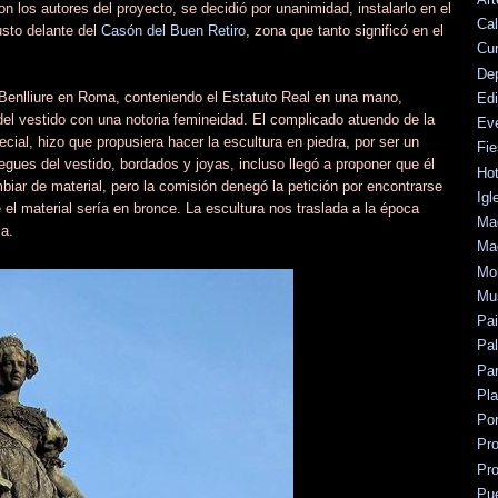
 con los autores del proyecto, se decidió por unanimidad, instalarlo en el
Cal
usto delante del
Casón del Buen Retiro
, zona que tanto significó en el
Cu
De
no Benlliure en Roma, conteniendo el Estatuto Real en una mano,
Edi
del vestido con una notoria femineidad. El complicado atuendo de la
Ev
ecial, hizo que propusiera hacer la escultura en piedra, por ser un
Fie
gues del vestido, bordados y joyas, incluso llegó a proponer que él
Hot
ar de material, pero la comisión denegó la petición por encontrarse
Igl
 el material sería en bronce. La escultura nos traslada a la época
Mad
za.
Mad
Mo
Mu
Pa
Pal
Par
Pl
Po
Pr
Pr
Pu