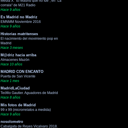
Media X. "El Madrid que no fue", en "La
corrala" de M21 Radio
Hace 9 años
Es Madrid no Madriz
EMNMM Noviembre 2016
Hace 9 años
Historias matritenses
El nacimiento del movimiento pop en
Madrid
Hace 3 meses
M@driz hacia arriba
Almacenes Mazón
Hace 10 años
MADRID CON ENCANTO
Puerta de San Vicente
Hace 1 mes
MadridLaCiudad
Teófilo Gautier. Aguadores de Madrid
Hace 8 años
Mis fotos de Madrid
99 x 99 (microrrelatos a medida)
Hace 9 años
nosolometro
Cabalgata de Reyes Vicalvaro 2018.