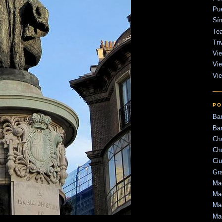
Pu
Sí
Tea
Tri
Vie
Vie
Vie
PO
Ba
Bar
Ch
Ch
Ci
Gr
Mad
Mad
Mad
Ma